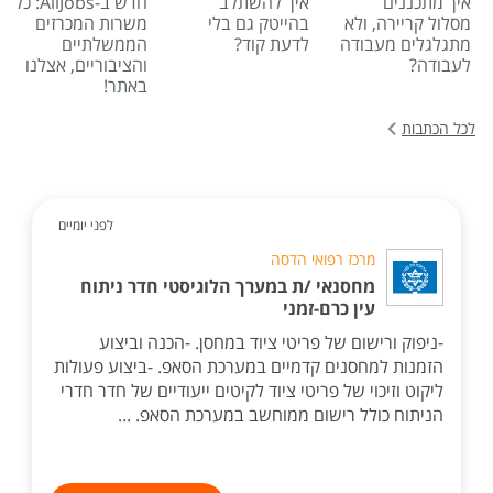
איך מתכננים
איך להשתלב
חדש ב-AllJobs: כל
מסלול קריירה, ולא
בהייטק גם בלי
משרות המכרזים
מתגלגלים מעבודה
לדעת קוד?
הממשלתיים
לעבודה?
והציבוריים, אצלנו
באתר!
לכל הכתבות
לפני יומיים
מרכז רפואי הדסה
מחסנאי /ת במערך הלוגיסטי חדר ניתוח
עין כרם-זמני
-ניפוק ורישום של פריטי ציוד במחסן. -הכנה וביצוע
הזמנות למחסנים קדמיים במערכת הסאפ. -ביצוע פעולות
ליקוט וזיכוי של פריטי ציוד לקיטים ייעודיים של חדר חדרי
הניתוח כולל רישום ממוחשב במערכת הסאפ. ...