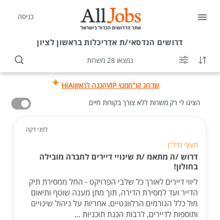
כניסה
דרושים
הנדסאי/ת אדריכלות בראשון לציון
נמצאו 28 משרות
שדרוג קו"ח
מנוי VIP
הכנה לראיון
HiAi
הציגו לי רק משרות ללא צורך בקורות חיים
לפני דקה
מעוף נדל"ן
דרוש /ה מתאמ /ת שינויי דיירים לחברה מובילה
בחולון!
ליווי דיירים לאורך כל שלבי הפרויקט - החל ממסירת תיק
הדייר ועד למסירת הדירה, תוך מתן מענה שוטף ותיאום
מול כלל הגורמים הרלוונטיים. אחריות על ניהול שינויים
ותוספות לדיירים, לרבות הכנת תוכניות ...