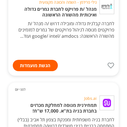
נילי פרידמן - השמה והכוונה מקצועית
מנהל /ת פרויקט לחברת גמרים גדולה
ואיכותית מהשורה הראשונה
לחברה קבלנית גדולה ומובילה דרוש /ה מנהל /ת
פרויקטים מנוסה לניהול פרויקטים של גמרים למזמינים
מהשורה הראשונה: google/ intel/ amdocs ועוד...
הגשת מועמדות
לפני יום
Jobs.ai
תמחירנית מנוסה למחלקת מכרזים
בחברת בניה בת"א. 17,000 ש"ח!
לחברת בניה משפחתית ומפנקת בצפון תל אביב (בבלי)
המתמחה בבניית בניני משרדים דרוש/ה תמחירן/ית