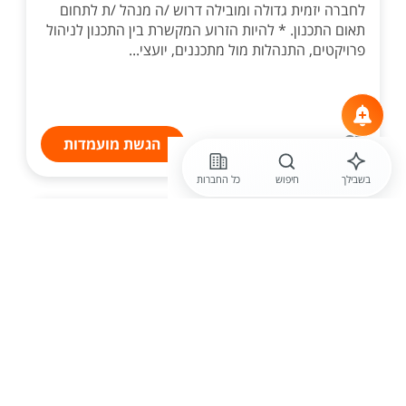
לחברה יזמית גדולה ומובילה דרוש /ה מנהל /ת לתחום
תאום התכנון. * להיות הזרוע המקשרת בין התכנון לניהול
פרויקטים, התנהלות מול מתכננים, יועצי...
הגשת מועמדות
בשבילך
חיפוש
כל החברות
לפני יום
אביבי מטבחים
לאביבי מטבחים דרוש /ה מנהל /ת
קשרי אדריכלים בבני דרום
לחברת אביבי מטבחים דרוש/ה מנהל /ת קשרי אדריכלים
שימור הקשר עם האדריכלים והמעצבים - טלפונים,
הזמנה לאירועים בסניף, מחוות עדכון בתחום החדש...