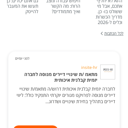
ה-AI לא יחליף
חיפוש עבודה ומצב
גם אתם יכולים: כך
אתכם, אבל מי
הרוח: מה הקשר
תעשו את המעבר
ששולט בו- כן.
ואיך מתמודדים?
להייטק
מדריך הכשרות
וכלים ל-2026
לכל הכתבות
לפני יומיים
insite-hr
מתאמ /ת שינויי דיירים מנוסה לחברה
יזמית קבלנית איכותית
לחברה יזמית קבלנית איכותית דרוש/ה מתאמ/ת שינויי
דיירים מנוסה לפרויקט מגורים יוקרתי התפקיד כולל: ליווי
דיירים בתהליך בחירת שינויים ושדרוג...