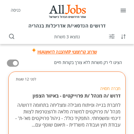
כניסה
דרושים
הנדסאי/ת אדריכלות בנהריה
נמצאו 3 משרות
שדרוג קו"ח
מנוי VIP
הכנה לראיון
HiAi
הציגו לי רק משרות ללא צורך בקורות חיים
לפני 12 שעות
חברה חסויה
דרוש /ה מנהל /ת פרוייקטים - באיזור הצפון
לחברת בנייה ופיתוח מובילה ומצליחה בתחומה דרוש/ה
מנהל /ת פרויקטים למשרה מלאה ולהצטרפות לצוות
דינמי ומשפחתי. התפקיד כולל: - ניהול פרויקטים מא'-ת' -
עבודת חוץ ועבודה משרדית - תיאום שוטף עם...