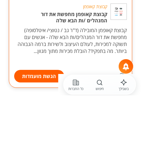
קבוצת קאופמן
קבוצת קאופמן מחפשת את דור
המנהלים /ות הבא שלה
קבוצת קאופמן המובילה (ד"ר גב / נטוצי/ איטלסופה)
מחפשת את דור המנהלים/ות הבא שלה - אנשים עם
תשוקה למכירות, לעולם העיצוב ולשירות ברמה הגבוהה
ביותר. מה בתפקיד? הובלת מכירות מתוך מגוון...
הגשת מועמדות
בשבילך
חיפוש
כל החברות
לפני 11 שעות
חברה חסויה
איש /אשת מכירות לאולם תצוגה - חברה מובילה
בתחום השטיחים והפרקט