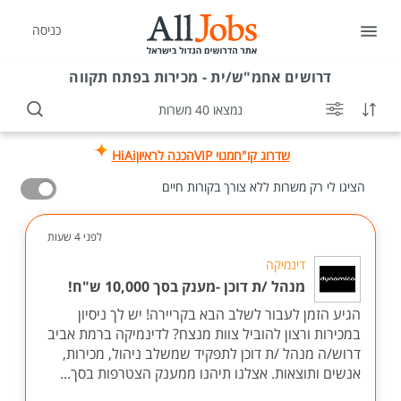
כניסה
דרושים
אחמ"ש/ית - מכירות בפתח תקווה
נמצאו 40 משרות
שדרוג קו"ח
מנוי VIP
הכנה לראיון
HiAi
הציגו לי רק משרות ללא צורך בקורות חיים
לפני 4 שעות
דינמיקה
מנהל /ת דוכן -מענק בסך 10,000 ש"ח!
הגיע הזמן לעבור לשלב הבא בקריירה! יש לך ניסיון
במכירות ורצון להוביל צוות מנצח? לדינמיקה ברמת אביב
דרוש/ה מנהל /ת דוכן לתפקיד שמשלב ניהול, מכירות,
אנשים ותוצאות. אצלנו תיהנו ממענק הצטרפות בסך...