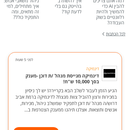
למה אתם צריכים
איך להשתלב
ניהול משאבי אנוש:
להבין AI כדי
בהייטק גם בלי
איך מתחילים, למי
להמשיך ולהיות
לדעת קוד?
זה מתאים, ומה
רלוונטיים בשוק
התפקיד כולל?
העבודה?
לכל הכתבות
לפני 5 שעות
דינמיקה
דינמיקה מגייסת מנהל /ת דוכן -מענק
בסך 10,000 ש"ח!
הגיע הזמן לעבור לשלב הבא בקריירה! יש לך ניסיון
במכירות ורצון להוביל צוות מנצח? לדינמיקה ברמת אביב
דרוש/ה מנהל /ת דוכן לתפקיד שמשלב ניהול, מכירות,
אנשים ותוצאות. אצלנו תיהנו ממענק הצטרפות ב...