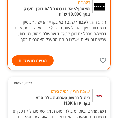
דינמיקה
הצטרף/י אלינו כמנהל /ת דוכן -מענק
בסך 10,000 ש"ח!
הגיע הזמן לעבור לשלב הבא בקריירה! יש לך ניסיון
במכירות ורצון להוביל צוות מנצח? לדינמיקה ברמת אביב
דרוש/ה מנהל /ת דוכן לתפקיד שמשלב ניהול, מכירות,
אנשים ותוצאות. אצלנו תיהנו ממענק הצטרפות בסך...
הגשת מועמדות
לפני 10 שעות
עוצמה הורייזון חנויות בע"מ
ניהול ברשת פארם-השלב הבא
בקריירה! 13K!
רשת פארם וביוטי מובילה ומוכרת מגייסת מנהל /ת סניף!!
במסגרת התפקיד- ניהול גדול ורחב, אופרציה תפעולית,