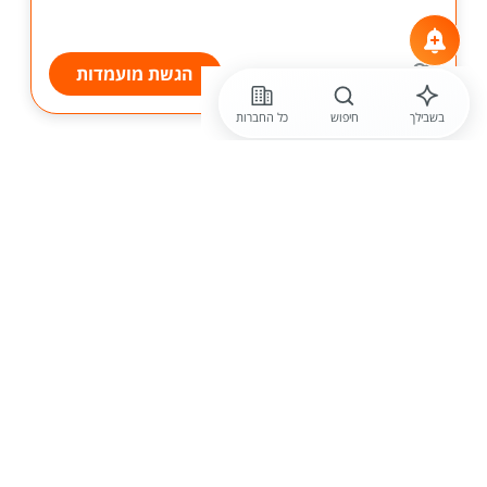
הגשת מועמדות
בשבילך
חיפוש
כל החברות
לפני 14 שעות
מנורה מבטחים ביטוח
אחראי /ת שימור לקוחות למערך הישיר
הטלפוני - באר שבע
תיאור התפקיד: שימור פוליסות קיימות בתחומי הפרט,
חיים, בריאות ומשכנתאות. טיפול מלא בלקוחות קיימים של
החברה. ניהול שיחות שימור והצגת ערך ה...
הגשת מועמדות