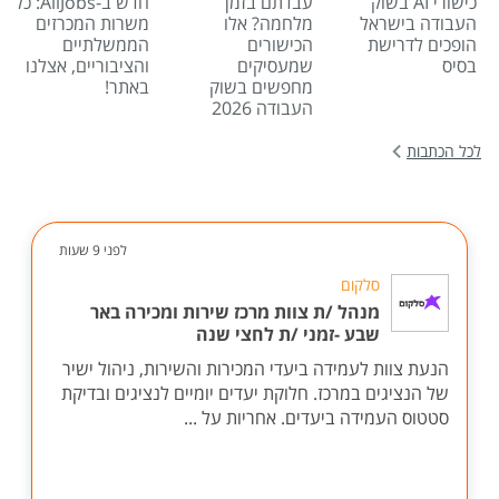
כישורי AI בשוק
עבדתם בזמן
חדש ב-AllJobs: כל
העבודה בישראל
מלחמה? אלו
משרות המכרזים
הופכים לדרישת
הכישורים
הממשלתיים
בסיס
שמעסיקים
והציבוריים, אצלנו
מחפשים בשוק
באתר!
העבודה 2026
לכל הכתבות
לפני 9 שעות
סלקום
מנהל /ת צוות מרכז שירות ומכירה באר
שבע -זמני /ת לחצי שנה
הנעת צוות לעמידה ביעדי המכירות והשירות, ניהול ישיר
של הנציגים במרכז. חלוקת יעדים יומיים לנציגים ובדיקת
סטטוס העמידה ביעדים. אחריות על ...