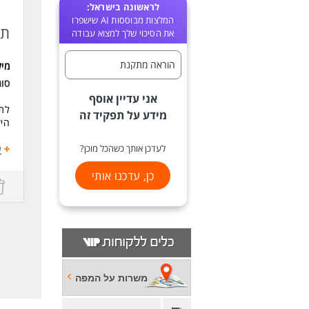
לראשונה בישראל:
המלצות מבוססות AI שישפרו
תו
את הסיכוי שלך למצוא עבודה
הוראה מתקנת
מי
סו
אני עדיין אוסף
לתי
מידע על תפקיד זה
הי
דרי
לעדכן אותך כשהכל מוכן?
ע
רצו
תמי
כן, עדכנו אותי
ניס
יכו
משרות על המפה