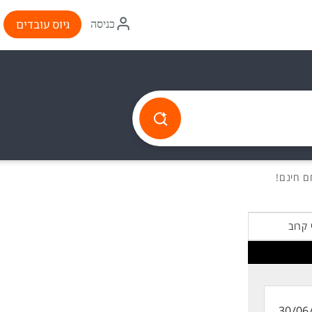
איקון
גיוס עובדים
כניסה
התחברות
ם חינם!
 קרוב
30/06