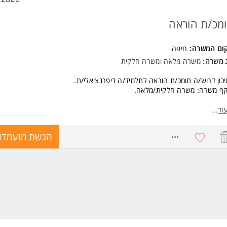
מכ/ת הוראה
קום המשרה:
חיפה
ג משרה:
משרה מלאה
ו
משרה חלקית
כון דרוש/ה תומכ/ת הוראה לתלמיד/ה דיפרנציאלי/ת.
קף משרה: משרה חלקית/מלאה.
שות:
וד
...
ן ללמוד ולתמוך בתהליך הלמידה של תלמידים.
כה בלימודים בהנחיית צוות המורים
8716893
הגשת מועמדו
יון בעבודת חינוך/תמיכה בתלמידים עם צרכים מיוחדים - יתרון
לת עבודה בצוות. המשרה מיועדת לנשים ולגברים כאחד.