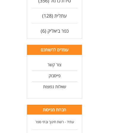
טירת כרמל (356)
עתלית (128)
כפר ביאליק (6)
עומדים לרשותכם
צור קשר
פייסבוק
שאלות נפוצות
חברות מגייסות
עתיד - רשת חינוך ובתי ספר