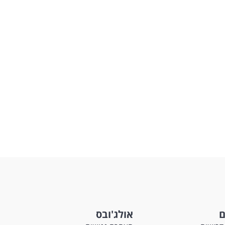
ם
אולג'ובס