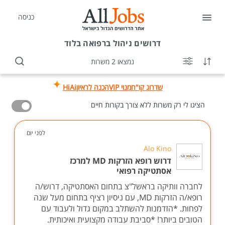
כניסה
דרושים
ניהול ברפואה בלוד
נמצאו 2 משרות
שדרוג קו"ח
מנוי VIP
הכנה לראיון
HiAi
הציגו לי רק משרות ללא צורך בקורות חיים
לפני יום
Alo Kino
דרוש רופא הזרקות MD למרכז
אסתטיקה רפואי
לחברה וותיקה בראשל"צ בתחום האסתטיקה, דרוש/ה
רופא/ה הזרקות MD, עם ניסיון רציף בתחום מעל שנה
לפחות. *הזדמנות להשתלב במקום גדול ולעבוד עם
הטובים ביותר! *סביבת עבודה מקצועית ואיכותית.