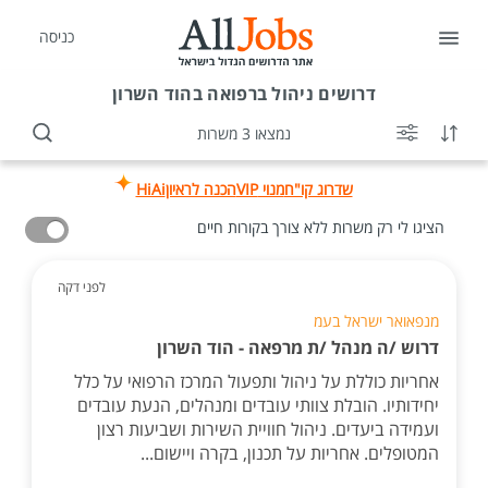
כניסה
דרושים
ניהול ברפואה בהוד השרון
נמצאו 3 משרות
שדרוג קו"ח
מנוי VIP
הכנה לראיון
HiAi
הציגו לי רק משרות ללא צורך בקורות חיים
לפני דקה
מנפאואר ישראל בעמ
דרוש /ה מנהל /ת מרפאה - הוד השרון
אחריות כוללת על ניהול ותפעול המרכז הרפואי על כלל
יחידותיו. הובלת צוותי עובדים ומנהלים, הנעת עובדים
ועמידה ביעדים. ניהול חוויית השירות ושביעות רצון
המטופלים. אחריות על תכנון, בקרה ויישום...