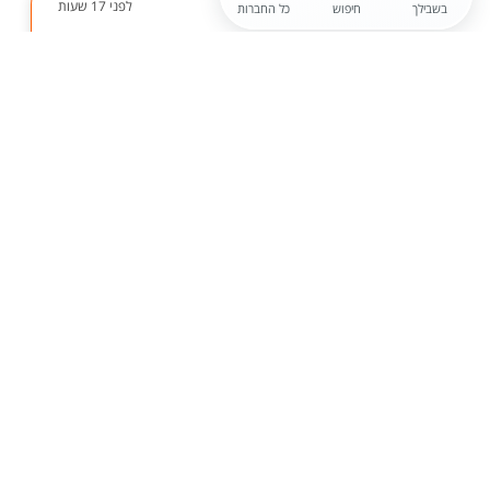
לפני 17 שעות
בשבילך
חיפוש
כל החברות
חברה חסויה
נציג.ת שירות במוקד שירות לקוחות
לחברה המובילה בתחום שירותי איתור ומיגון מתקדמים
לרכב ולנהג, דרושים נציגים למוקד שירות לקוחות. המוקד
פעיל 24/7 ומטפל בפניות לקוחות בנושאים שונים
ומגוונים, כגון: כספים, טכני, שיווק, העברות בעל...
הגשת מועמדות
לפני 18 שעות
איתוראן
עובד.ת בצוות מעבדה
משרת עובד בצוות מעבדה בתחום התיקונים, תכנותיים