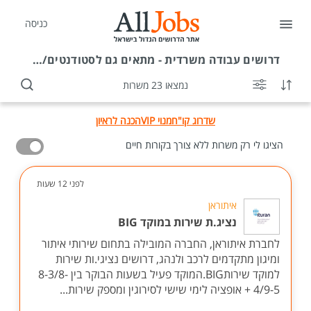
כניסה
דרושים
עבודה משרדית - מתאים גם לסטודנטים/ות באזור
נמצאו 23 משרות
שדרוג קו"ח
מנוי VIP
הכנה לראיון
הציגו לי רק משרות ללא צורך בקורות חיים
לפני 12 שעות
איתוראן
נציג.ת שירות במוקד BIG
לחברת איתוראן, החברה המובילה בתחום שירותי איתור
ומיגון מתקדמים לרכב ולנהג, דרושים נציגי.ות שירות
למוקד שירותBIG.המוקד פעיל בשעות הבוקר בין 8-3/8-
4/9-5 + אופציה לימי שישי לסירוגין ומספק שירות...