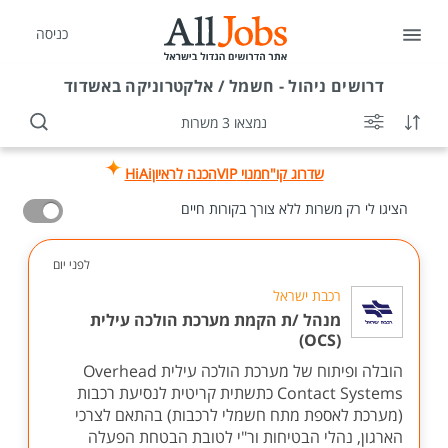
כניסה
דרושים
ניהול - חשמל / אלקטרוניקה באשדוד
נמצאו 3 משרות
שדרוג קו"ח
מנוי VIP
הכנה לראיון
HiAi
הציגו לי רק משרות ללא צורך בקורות חיים
לפני יום
רכבת ישראל
מנהל /ת הקמת מערכת הולכה עילית
(OCS)
הובלה ופיתוח של מערכת הולכה עילית Overhead
Contact Systems כתשתית קריטית לנסיעת רכבות
(מערכת לאספת מתח חשמלי לרכבות) בהתאם לצרכי
הארגון, נהלי הבטיחות ור"י לטובת הבטחת הפעלה