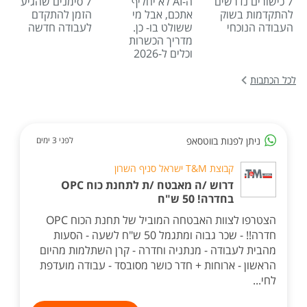
7 כישורים נדרשים
ה-AI לא יחליף
7 סימנים שהגיע
להתקדמות בשוק
אתכם, אבל מי
הזמן להתקדם
העבודה הנוכחי
ששולט בו- כן.
לעבודה חדשה
מדריך הכשרות
וכלים ל-2026
לכל הכתבות
ניתן לפנות בווטסאפ
לפני 3 ימים
קבוצת T&M ישראל סניף השרון
דרוש /ה מאבטח /ת לתחנת כוח OPC
בחדרה! 50 ש"ח
הצטרפו לצוות האבטחה המוביל של תחנת הכוח OPC
חדרה!! - שכר גבוה ומתגמל 50 ש"ח לשעה - הסעות
מהבית לעבודה - מנתניה וחדרה - קרן השתלמות מהיום
הראשון - ארוחות + חדר כושר מסובסד - עבודה מועדפת
לחי...