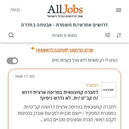
כניסה
דרושים
אחראי/ת משמרת - אבטחה בחדרה
נמצאו 6 משרות
שדרוג קו"ח
מנוי VIP
הכנה לראיון
HiAi
הציגו לי רק משרות ללא צורך בקורות חיים
לפני 11 שעות
המשביר
לחברה קמעונאית בפריסה ארצית דרוש
/ה קב"ט /ית. לא נדרש ניסיון!
לחברה קמעונאית בפריסה ארצית דרוש/ה קב"ט/ית.
במסגרת התפקיד : יישום תכנית למניעת אובדן בכפיפות
לקבט ראשי. הכרת אמצעים טכניים במע...