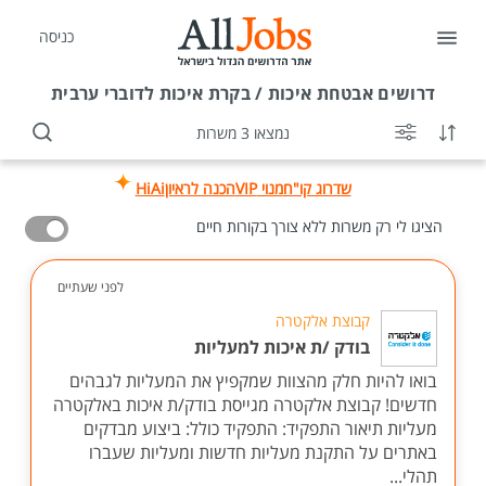
כניסה
דרושים
אבטחת איכות / בקרת איכות לדוברי ערבית
נמצאו 3 משרות
שדרוג קו"ח
מנוי VIP
הכנה לראיון
HiAi
הציגו לי רק משרות ללא צורך בקורות חיים
לפני שעתיים
קבוצת אלקטרה
בודק /ת איכות למעליות
בואו להיות חלק מהצוות שמקפיץ את המעליות לגבהים
חדשים! קבוצת אלקטרה מגייסת בודק/ת איכות באלקטרה
מעליות תיאור התפקיד: התפקיד כולל: ביצוע מבדקים
באתרים על התקנת מעליות חדשות ומעליות שעברו
תהלי...