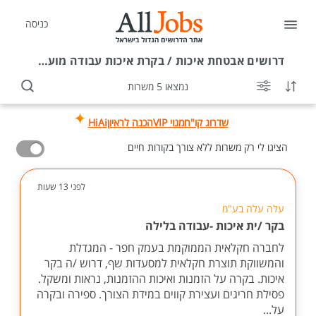
כניסה
דרושים
אבטחת איכות / בקרת איכות עבודה מועדפת
נמצאו 5 משרות
שדרוג קו"ח
מנוי VIP
הכנה לראיון
HiAi
הציגו לי רק משרות ללא צורך בקורות חיים
לפני 13 שעות
עלה עלה בע"מ
בקר /ית איכות -עבודה בלילה
לחברה חקלאית הממוקמת בעמק חפר - המגדלת
והמשווקת תוצרת חקלאית למסעדות שף, דרוש /ה בקר
איכות. בקרה על הזמנות ואיכות ההזמנות, נראות ומשקל.
פסילת חריגים ועצירת קווים במידת הצורך. ספירה ובקרה
על...