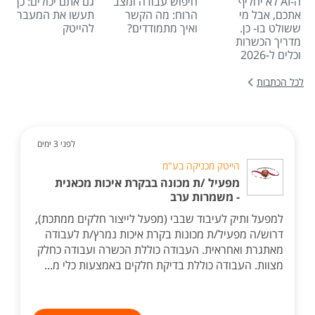
ה-AI לא יחליף
חיפוש עבודה ומצב
גם אתם יכולים: כך
אתכם, אבל מי
הרוח: מה הקשר
תעשו את המעבר
ששולט בו- כן.
ואיך מתמודדים?
להייטק
מדריך הכשרות
וכלים ל-2026
לכל הכתבות
לפני 3 ימים
הייטק מכניקה בע"מ
מפעיל /ת מכונה בבקרת איכות מכאנית
- משמרות ערב
למפעל ותיק לעיבוד שבבי (מפעל לייצור חלקים ממתכת),
דרוש/ה מפעיל/ת מכונות בקרת איכות נמרץ/ת לעבודה
מאתגרת ואחראית. העבודה כוללת הכשרה ועבודה כחלק
מצוות. העבודה כוללת בדיקת חלקים באמצעות כלי מ...