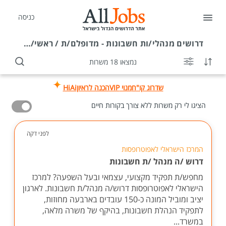
כניסה
דרושים
מנהלי/ות חשבונות - מדופלם/ת / ראשי/ת בשוהם
נמצאו 18 משרות
שדרוג קו"ח
מנוי VIP
הכנה לראיון
HiAi
הציגו לי רק משרות ללא צורך בקורות חיים
לפני דקה
המרכז הישראלי לאפוטרופסות
דרוש /ה מנהל /ת חשבונות
מחפש/ת תפקיד מקצועי, עצמאי ובעל השפעה? למרכז
הישראלי לאפוטרופסות דרוש/ה מנהל/ת חשבונות. לארגון
יציב ומוביל המונה כ-150 עובדים בארבעה מחוזות,
לתפקיד הנהלת חשבונות, בהיקף של משרה מלאה,
במשרד...