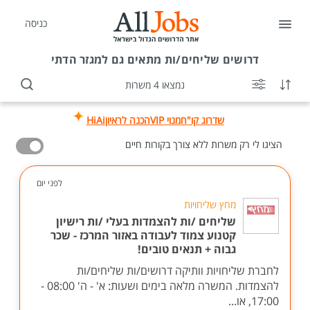
כניסה
דרושים
שליחים/ות מתאים גם למגזר הדתי
נמצאו 4 משרות
שדרוג קו"ח
מנוי VIP
הכנה לראיון
HiAi
הציגו לי רק משרות ללא צורך בקורות חיים
לפני יום
מחץ שליחויות
שליחים /ות להצמדות בעלי /ות רישיון
קטנוע צמוד לעבודה באזור המרכז - שכר
גבוה + תנאים טובים!
לחברת שליחויות וותיקה דרושים/ות שליחים/ות
להצמדות. המשרה מלאה בימים ושעות: א' - ה' 08:00 -
17:00, או...