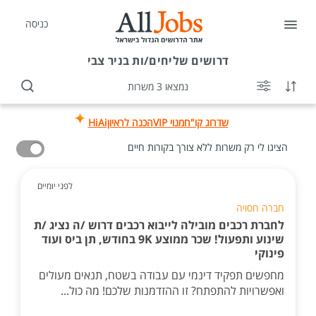
כניסה
דרושים
שליחים/ות בניר צבי
נמצאו 3 משרות
שדרוג קו"ח
מנוי VIP
הכנה לראיון
HiAi
הציגו לי רק משרות ללא צורך בקורות חיים
לפני יומיים
חברה חסויה
לחברת רכבים מובילה לייבוא רכבים דרוש /ה נציג /ת
שינוע ותפעול! שכר ממוצע 9K בחודש, תן ביס ועוד
פינוקי
מחפשים תפקיד דינמי עם עבודה בשטח, תנאים מעולים
ואפשרויות להתפתח? זו ההזדמנות שלכם! מה כול...