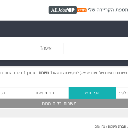
ת
מפת הקריירה שלי
AllJobs VIP
איפה?
 משרות
דרושים
שליחים באריאל, לחיפוש זה נמצאו
1 משרות
, מתוכן 1 בלוח החם חינם!
 לפי:
הכי חדש
הכי מתאים
הכי
משרות בלוח החם
חברת השמה / כח אדם