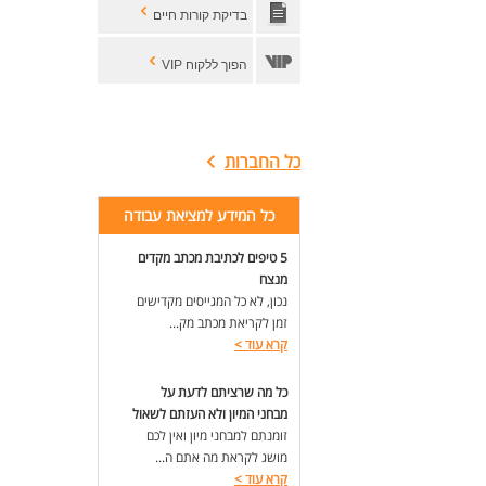
בדיקת קורות חיים
דרי
דרי
הפוך ללקוח VIP
ריש
אחר
יחס
לעוד
כל החברות
כל המידע למציאת עבודה
5 טיפים לכתיבת מכתב מקדים
מנצח
נכון, לא כל המגייסים מקדישים
זמן לקריאת מכתב מק...
קרא עוד
>
כל מה שרציתם לדעת על
מבחני המיון ולא העזתם לשאול
זומנתם למבחני מיון ואין לכם
מושג לקראת מה אתם ה...
קרא עוד
>