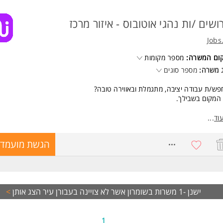
ושים /ות נהגי אוטובוס - איזור מרכז
Jobs
קום המשרה:
מספר מקומות
 משרה:
מספר סוגים
ש/ת עבודה יציבה, מתגמלת ובאווירה טובה?
המקום בשבילך.
אנחנו מציעים:
וד
...
כר שעתי של 50 ש"ח
חזר נסיעות גבוה במיוחד למקום המגורים
8538364
הגשת מועמדו
רן השתלמות מהיום הראשון
2 ש"ח ליום (מתחדש)
שלום עבור לינה מחוץ לבית - 100 ש"ח
רן פנסיה מלאה
ענק רבעוני למצטיינים
ישנן -1 משרות בשומרון אשר לא צויינה בעבורן עיר
הצג אותן
>
רבי גיבוש ואווירה משפחתית
בודה מגוונת: הסעות תלמידים, עובדים, ויזות, טיולים
בודה מתאימה גם לפנסיונרים
1
ביבת עבודה כיפית, מתחשבת ומקצועי