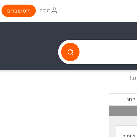
איקון
גיוס עובדים
כניסה
התחברות
 קרוב
1 ימים