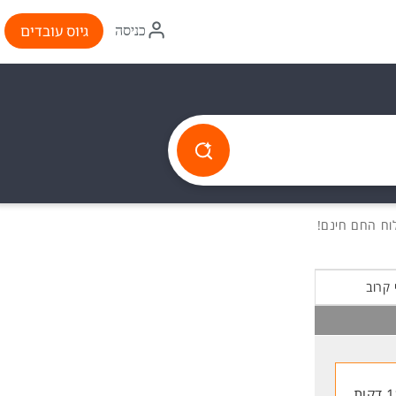
איקון
גיוס עובדים
כניסה
התחברות
 קרוב