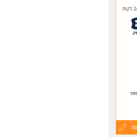
החיים
לפני
שליחה
מות
ת
עדכון