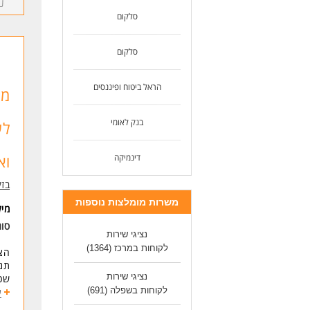
בנו
גיב
סלקום
אצל
העב
סלקום
תהנ
* ר
הראל ביטוח ופיננסים
*תג
*סי
*עו
בנק לאומי
לש
*גי
**מת
וא
דינמיקה
דרי
שלי
בזק
מוד
משרות מומלצות נוספות
רק 
מי
* ה
סוג
נציגי שירות
לעו
לקוחות במרכז
(1364)
תנא
נציגי שירות
שכר ממו
לקוחות בשפלה
(691)
בנו
ע
גיב