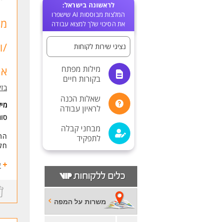
לראשונה בישראל:
המלצות מבוססות AI שישפרו
מת
את הסיכוי שלך למצוא עבודה
נציגי שירות לקוחות
מילות מפתח
אנ
בקורות חיים
בזק
שאלות הכנה
מי
לראיון עבודה
סו
מבחני קבלה
התפ
לתפקיד
חלק
מש
ע
מה 
אנחנ
משרות על המפה
שכר ממו