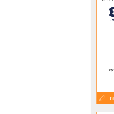
עיר
ת
עדכון
קורות
טיס