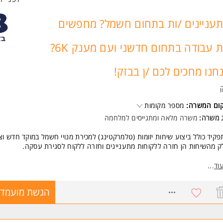
עניינים /ות בתחום חשמל? מחפשים
/ות עבודה בתחום חדשני ועם מענק 6K?
חנו מחכים לכם /ן בבזק!
קום המשרה:
מספר מקומות
ג משרה:
משרה מלאה
ו
מתגייסים למלחמה
קיד כולל ביצוע שיחות יזומות (טלמרקטינג) למכירת מנויי חשמל במוקד חדש וצ
 מהשיחות הן חזרה ללקוחות מתעניינים וחזרה ללקוח לסגירת עסקה.
רה מלאה, אפשרות לעבודה חלקית מהבית בסיום ההכשרה.
וד
...
תקבלו? מלא פינוקים!
8083556
הגשת מועמדו
ו מציעים- תנאים מעולים, מענק של 6K ש"ח הניתן כבר בשנה הראשונה
צע לשעה 57 ש"ח,לאחר חצי שנה שכר ממוצע של 66 ש"ח
בנוסף, תוכלו להנות מהטבות בשווי 2000 ש"ח בחודש: גיבושים בארץ ובחו"ל, כר