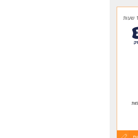
החברה.
קורות
החיים
לפני
שליחה
מות
ת
עדכון