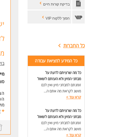
בדיקת קורות חיים
הס
(סי
הפוך ללקוח VIP
יש
משמ
הכ
לד
דרי
- נ
כל החברות
- כ
מהבית
- ת
כל המידע למציאת עבודה
- א
בזק
- י
כל מה שרציתם לדעת על
מי
מבחני המיון ולא העזתם לשאול
רק 
סוג
זומנתם למבחני מיון ואין לכם
* ה
מושג לקראת מה אתם ה...
הצט
לעו
קרא עוד
>
הש
מוק
כל מה שרציתם לדעת על
ע
תהנ
מבחני המיון ולא העזתם לשאול
שכר ממו
זומנתם למבחני מיון ואין לכם
בנו
מושג לקראת מה אתם ה...
גיב
קרא עוד
>