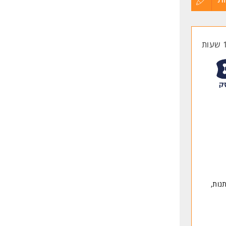
החברה.
קורות
החיים
לפני
שליחה
 תגמולים, מתנות,