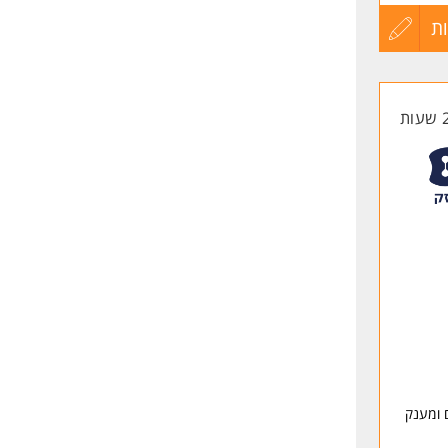
החברה.
ת
עדכון
קורות
החיים
לפני
שליחה
 ומענק