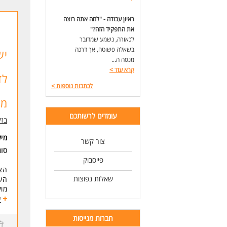
אצל
העב
ראיון עבודה - "למה אתה רוצה
את התפקיד הזה?"
תהנ
לכאורה, נשמע שמדובר
* ר
בשאלה פשוטה, אך דרכה
יש
*תג
מנסה ה...
*סי
קרא עוד
>
*עו
לד
*גי
לכתבות נוספות
>
**מת
מהבית
דרי
עומדים לרשותכם
שלי
בזק
מוד
רק 
מי
צור קשר
* ה
סוג
פייסבוק
לעו
הצט
שאלות נפוצות
הש
מוק
ע
תהנ
שכר ממו
חברות מגייסות