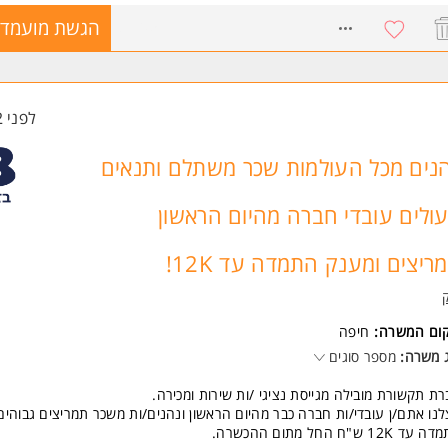
נו אתם עובדי בזק מהיום הראשון ונהנים מהכשרה מלאה בתשלום על חשבון 
8770577
הגשת מועמדו
יך גיוס אישי מהיר ונוח.
אים גם כמשרת הורה בין השעות 8:45:15:30 / 7:45-15:30
שות:
עות גבוהה לשירות ומכוונות למכירה.
לפני 2 שעות
ון לדוברי /ות שפות.
ודה במשמרות.
פניות מתאימות תענינה!
נים מכל העולמות שכר משתלם ותנאים
משרה מיועדת לנשים ולגברים כאחד.
ולים עובדי חברה מהיום הראשון
ד משרות ומידע על בזק >
ריצים ומענק התמדה עד 12K!
קום המשרה:
חיפה
 משרה:
מספר סוגים
ת תקשורת מובילה מגייסת נציגי /ות שירות ומכירה.
נו אתם/ן עובדי/ות חברה כבר מהיום הראשון ונהנים/ות משכר תמריצים גבוהים
ד 12K ש"ח החל מתום ההכשרה.