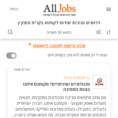
כניסה
דרושים
נציג/ת שירות לקוחות בקרית מוצקין
נמצאו 39 משרות
שדרוג קו"ח
מנוי VIP
הכנה לראיון
HiAi
הציגו לי רק משרות ללא צורך בקורות חיים
לפני 8 שעות
גב אקספרט בע"מ
טכנולוגיים ושירותיים? מקומכם איתנו
בצוות התמיכה
אם אתם מחפשים סביבה טכנולוגית מתקדמת, תנאים
מעולים ואופק מקצועי - מקומכם איתנו. חברה ישראלית
גלובלית, המובילה בעולם פתרונות הסליקה והתשלומים
החכמים מגייסת תומך/ת טכנית. מה תעשו אצלנו ביום-יו...