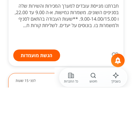
חברתנו מגייסת עובדים למערך המכירות והשירות שלה
בסניפים השונים. משמרות גמישות. א-ה 9.00 עד 22.00,
ו 9.00-14.00/15.00. **שעות העבודה בהתאם לסניף
ולמשמרות בו. בונוסים על יעדים. לשליחת קורות ח...
הגשת מועמדות
לפני 15 שעות
בשבילך
חיפוש
כל החברות
סלקום
סלקום מגייסת לחוצות המפרץ - ים
פינוקים ומענק 10K בלי שיחות, רק
פרונטלי!
בואו להצטרף להצלחה - סלקום מגייסת אנשי /נשות
שירות ומכירה לחוצות המפרץ. מה תקבלו אצלנו? אצלנו
תיהנו מאווירה מדהימה, א...