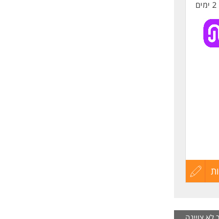
2 ימים
החיים
 יחסי
לפני
שליחה
 החל
גברים
 לסרט
דותך
בה
ת
עדכון
יותיך
קורות
החיים
ר לא צויינה