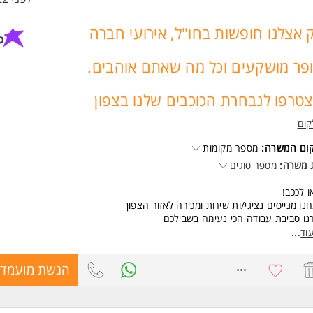
 אצלנו חופשות בחו"ל, אירועי חברה
פר מושקעים וכל מה שאתם אוהבים.
טרפו לנבחרת הכוכבים שלנו בצפון
קום
קום המשרה:
מספר מקומות
 משרה:
מספר סוגים
ו לככב!
נו מגייסים נציגי/ות שירות ומכירה לאזור הצפון
נו סביבת עבודה הכי נעימה בשבילכם
ם שרואה אתכם בגובה העיניים,
וד
...
גן ותומך בהתפתחות המקצועית והאישית.
בות - עובד חברה מהיום הראשון,
8509473
הגשת מועמדו
וקים שהופכים את היומיום בעבודה למפתיעה כל פעם מחדש
חופשות בחו"ל, אירועי חברה סופר מושקעים וכל מה שאתם אוהבים.
ח להכיר, שלחו לנו קו"ח או וואטסאפ