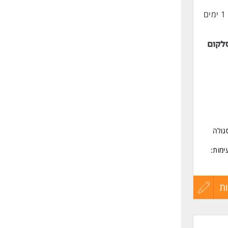
1 ימים
החיים
לפני
גברים
שליחה
דותך
בה
יותיך
גולה
מי בסך כולל של עד 5,000!! (ברוטו) שישולם ב2 פעימות:
פועל, ועד 2,500 ברוטו לאחר 12 חודשי עבודה
ת
עדכון
וע
שירות.
קורות
יוחדים,