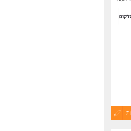
ת
עדכון
קורות