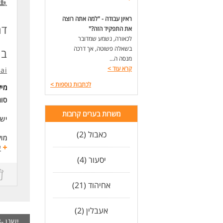
ארו
*ה
ראיון עבודה - "למה אתה רוצה
עבו
את התפקיד הזה?"
שלח
לכאורה, נשמע שמדובר
בשאלה פשוטה, אך דרכה
במ
דרי
מנסה ה...
תוד
קרא עוד
>
.ai
אור
עב
לכתבות נוספות
>
מי
אין
סו
*הה
בה,
משרות בערים קרובות
יש 
המש
סלק
כאבול (2)
מוקד ה
כא
אם 
ע
המי
שהם
יסעור (4)
למש
למס
מה 
אחיהוד (21)
למי
מאח
לעי
חוו
פתר
אעבלין (2)
לעו
הלו