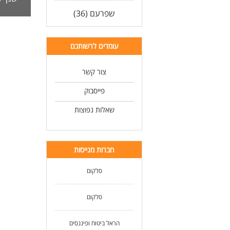
אנחנו פה
שפרעם (36)
בוקר: 08:00-16:00 (מ
אמצע: :00-20:00
ערב: 00-22:00
עומדים לרשותכם
בוא
צור קשר
דרי
פייסבוק
מה
עבר
שאלות נפוצות
"יד
ראש
לעוד
חברות מגייסות
סלקום
סלקום
הראל ביטוח ופיננסים