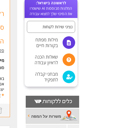
לראשונה בישראל:
המלצות מבוססות AI שישפרו
רק
את הסיכוי שלך למצוא עבודה
סו
נציגי שירות לקוחות
מילות מפתח
הצ
בקורות חיים
סל
שאלות הכנה
מי
לראיון עבודה
סוג
מבחני קבלה
בוא
לתפקיד
אנח
יצר
מקו
ע
מפר
יצי
פינ
עם 
משרות על המפה
נשמ