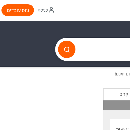
איקון
גיוס עובדים
כניסה
התחברות
 קרוב