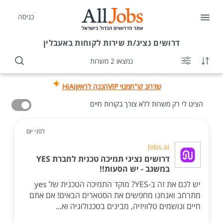
כניסה
דרושים
נציג/ת שירות לקוחות באעבלין
נמצאו 2 משרות
שדרוג קו"ח
מנוי VIP
הכנה לראיון
HiAi
הציגו לי רק משרות ללא צורך בקורות חיים
לפני יום
Jobs.ai
דרושים נציגי תמיכה טכנית לחברת YES
במשגב - יש הסעות!!
יש לכם את זה ב-YES? מוקד התמיכה הטכנית של yes
מתרחב ואנחנו מחפשים את הסטארים הבאים! אם אתם
חיים ונושמים טלוויזיה, מבינים בטכנולוגיה וא...