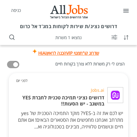
כניסה
דרושים
נציג/ת שירות לקוחות במג'ד אל כרום
נמצאו 1 משרות
שדרוג קו"ח
מנוי VIP
הכנה לראיון
HiAi
הציגו לי רק משרות ללא צורך בקורות חיים
לפני יום
Jobs.ai
דרושים נציגי תמיכה טכנית לחברת YES
במשגב - יש הסעות!!
יש לכם את זה ב-YES? מוקד התמיכה הטכנית של yes
מתרחב ואנחנו מחפשים את הסטארים הבאים! אם אתם
חיים ונושמים טלוויזיה, מבינים בטכנולוגיה וא...