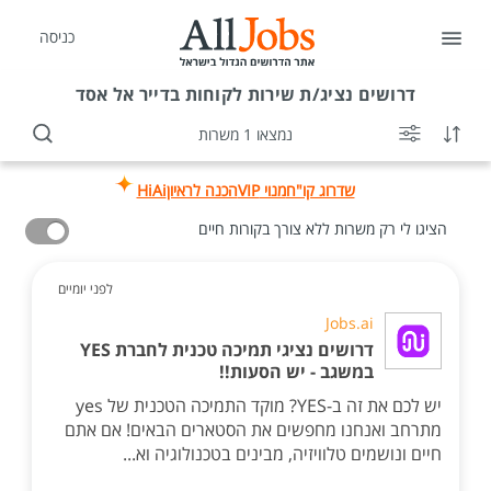
כניסה
דרושים
נציג/ת שירות לקוחות בדייר אל אסד
נמצאו 1 משרות
שדרוג קו"ח
מנוי VIP
הכנה לראיון
HiAi
הציגו לי רק משרות ללא צורך בקורות חיים
לפני יומיים
Jobs.ai
דרושים נציגי תמיכה טכנית לחברת YES
במשגב - יש הסעות!!
יש לכם את זה ב-YES? מוקד התמיכה הטכנית של yes
מתרחב ואנחנו מחפשים את הסטארים הבאים! אם אתם
חיים ונושמים טלוויזיה, מבינים בטכנולוגיה וא...