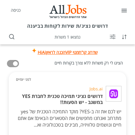
כניסה
דרושים
נציג/ת שירות לקוחות בביענה
נמצאו 1 משרות
שדרוג קו"ח
מנוי VIP
הכנה לראיון
HiAi
הציגו לי רק משרות ללא צורך בקורות חיים
לפני יומיים
Jobs.ai
דרושים נציגי תמיכה טכנית לחברת YES
במשגב - יש הסעות!!
יש לכם את זה ב-YES? מוקד התמיכה הטכנית של yes
מתרחב ואנחנו מחפשים את הסטארים הבאים! אם אתם
חיים ונושמים טלוויזיה, מבינים בטכנולוגיה וא...