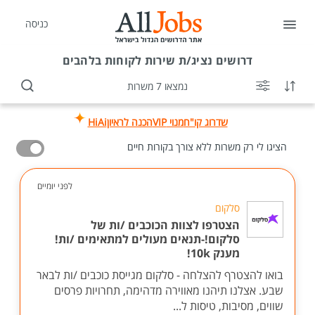
כניסה
דרושים
נציג/ת שירות לקוחות בלהבים
נמצאו 7 משרות
שדרוג קו"ח
מנוי VIP
הכנה לראיון
HiAi
הציגו לי רק משרות ללא צורך בקורות חיים
לפני יומיים
סלקום
הצטרפו לצוות הכוכבים /ות של
סלקום!-תנאים מעולים למתאימים /ות!
מענק 10k!
בואו להצטרף להצלחה - סלקום מגייסת כוכבים /ות לבאר
שבע. אצלנו תיהנו מאווירה מדהימה, תחרויות פרסים
שווים, מסיבות, טיסות ל...