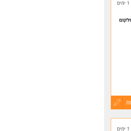
1 ימים
החיים
 החל
לפני
שליחה
גברים
דותך
בה
יותיך
ת
עדכון
קורות
1 ימים
החיים