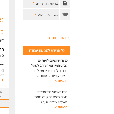
המש
בדיקת קורות חיים
לעו
הפוך ללקוח VIP
נצ
,000
כל החברות
דינ
מי
כל המידע למציאת עבודה
סוג
כל מה שרציתם לדעת על
לדינמי
מבחני המיון ולא העזתם לשאול
זומנתם למבחני מיון ואין לכם
לאחר 6 חודשי עבודה מלאים בפו
מושג לקראת מה אתם ה...
התפ
ע
קרא עוד
>
עבו
מכי
מרכז הערכה: מבט מבפנים
טכנ
רוצים לדעת מה קורה במרכז
עמי
הערכה? צילמנו והעלינו ...
אצל
קרא עוד
>
ארו
*המ