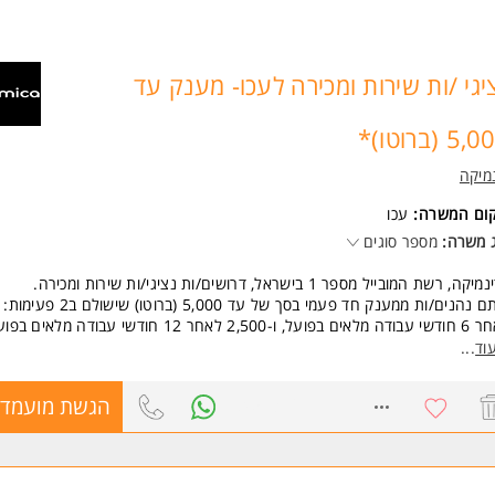
רה מיועדת לנשים ולגברים כאחד.
ד משרות ומידע על AIG >
יגי /ות שירות ומכירה לעכו- מענק עד
5 (ברוטו)*
מיקה
קום המשרה:
עכו
 משרה:
מספר סוגים
קה, רשת המובייל מספר 1 בישראל, דרושים/ות נציגי/ות שירות ומכירה.
על, ו-2,500 לאחר 12 חודשי עבודה מלאים בפועל.
קיד כולל:
וד
...
דה פרונטלית מול לקוחות בסניף, מתן מענה מקצועי, שירותי ואיכותי ללקוחות.
רות מוצרי סלולר, אביזרים ושירותים נלווים, תוך ייעוץ מקצועי והתאמת פתרונות
8457316
הגשת מועמדו
ולוגיים לצורך הלקוח.
דה ביעדי שירות ומכר.
נו תיהנו מכלים להתפתחות וקידום מקצועי, שירותי תקשורת וטלוויזיה בתנאים מ
חות מסובסדות, נופשים, אירועי חברה סופר מושקעים והטבות שוות נוספות.
ענק למשרה בהתאם לתנאי הסכם המענק ומוצע לזמן מוגבל. מהמענק ינוכה מס