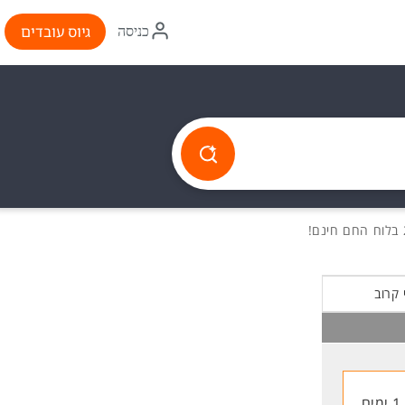
איקון
גיוס עובדים
כניסה
התחברות
 קרוב
1 ימים