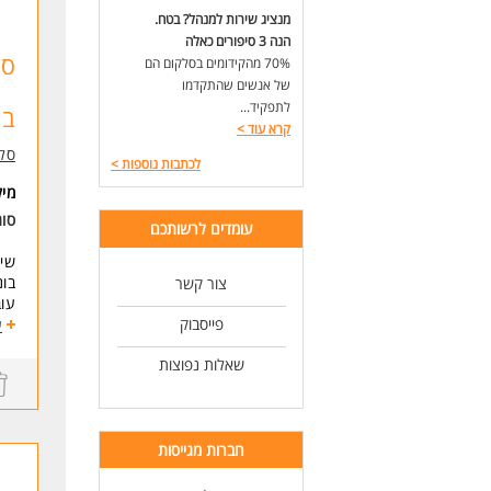
*הה
מנציג שירות למנהל? בטח.
בה,
הנה 3 סיפורים כאלה
70% מהקידומים בסלקום הם
דרי
של אנשים שהתקדמו
תוד
לתפקיד...
בו
אור
קרא עוד
>
עב
סל
אין
לכתבות נוספות
>
מי
המש
סוג
סלק
עומדים לרשותכם
כא
שיח
המי
בונ
צור קשר
למש
עוב
למס
פייסבוק
חופ
ע
למי
ארוח
שאלות נפוצות
לעי
אינ
אוו
לעו
מענק 10,000 שח: 5K
חברות מגייסות
דרי
המש