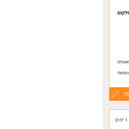
לפני
גברים
שליחה
דותך
בה
יותיך
למשפחה
 ממענק חד פעמי בסך כולל של עד 10,000!! (ברוטו) שישולם ב2 פעימות:
ברוטו לאחר 6 חודשי עבודה מלאים בפועל ועד 5,000 ברוטו לאחר 12 חודשי
ת
עדכון
וע
שירות.
קורות
יוחדים,
1 ימים
החיים
 יחסי