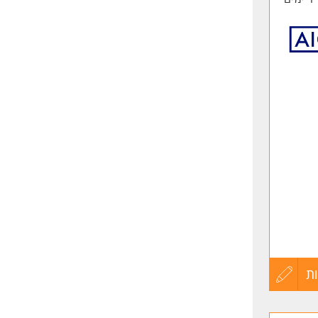
ת
עדכון
קורות