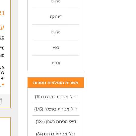
סלקום
סלק
* ה
נצ
דינמיקה
המי
עד 0,000
למש
למס
סלקום
סל
למי
לעי
AIG
מי
לעו
סוג
א.ל.מ.
אנח
למ
משרות מומלצות נוספות
ע
עבו
התפ
דיילי מכירות במרכז
(197)
מתן
קבל
דיילי מכירות בשפלה
(145)
עסק
עבו
דיילי מכירות בשרון
(123)
אצל
ארו
דיילי מכירות בדרום
(84)