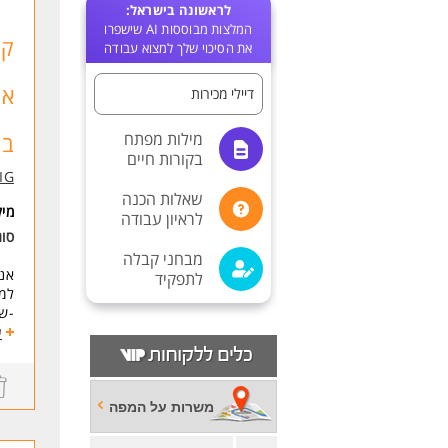
לראשונה בישראל:
המלצות מבוססות AI שישפרו
קט
את הסיכוי שלך למצוא עבודה
דיילי מכירות
מילות מפתח
בס
בקורות חיים
IG
שאלות הכנה
מי
לראיון עבודה
סוג
מבחני קבלה
אנו
לתפקיד
למה
-שכ
-סב
ע
-מת
-אפ
ללא ימ
*
משרות על המפה
דרי