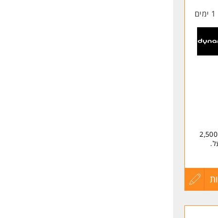
1 ימים
החיים
לפני
שליחה
ואתם נהנים/ות ממענק חד פעמי בסך של עד 5,000 (ברוטו) שישולם ב2 פעימות: 2,500
ת
עדכון
יוחדים,
קורות
 כדין.