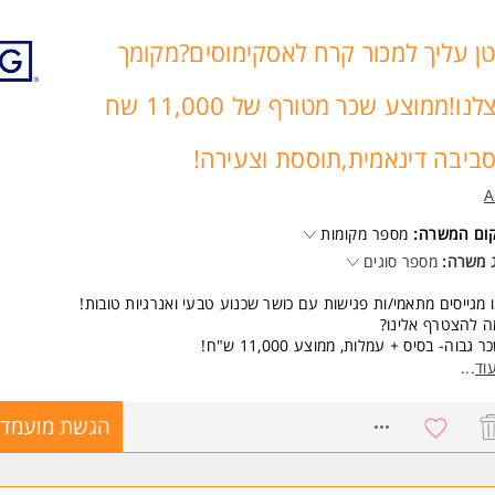
ן עליך למכור קרח לאסקימוסים?מקומך
אצלנו!ממוצע שכר מטורף של 11,000 שח
ביבה דינאמית,תוססת וצעירה!
A
קום המשרה:
מספר מקומות
 משרה:
מספר סוגים
 מגייסים מתאמי/ות פגישות עם כושר שכנוע טבעי ואנרגיות טובות!
 להצטרף אלינו?
ר גבוה- בסיס + עמלות, ממוצע 11,000 ש"ח!
יבת עבודה כיפית עם אנשים מדהימים
וד
...
נות, תחרויות ופרסים שווים במיוחד
שרויות קידום והתפתחות מקצועית
8050609
הגשת מועמדו
י שישי, מענק של 2000 והגנת שכר בחודשיים הראשונים
שות: