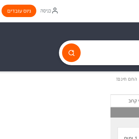
איקון
גיוס עובדים
כניסה
התחברות
 קרוב
1 ימים