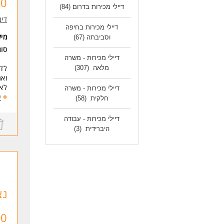
,000
אור
דיילי מכירות בדרום
(84)
עב
דינ
אין
דיילי מכירות בחיפה
מי
וסביבתה
(67)
המש
סוג
סלק
דיילי מכירות - משרה
כא
לדינמי
מלאה
(307)
המי
למש
לאחר 6 חודשי עבודה מלאים בפו
דיילי מכירות - משרה
למס
התפ
ע
חלקית
(58)
למי
עבו
לעי
מכי
דיילי מכירות - עבודה
טכנ
היברידית
(3)
לעו
עמי
אצל
ארו
*המ
*הה
בה,
נצ
דרי
תוד
,000
אור