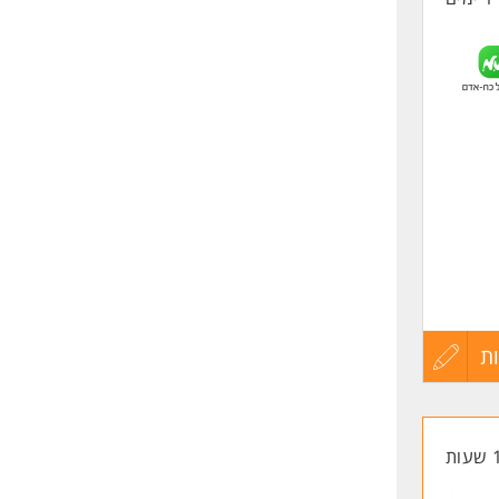
ת
עדכון
קורות
החיים