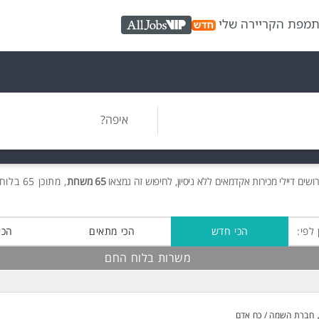
ת
מפת הקריירה שלי
AllJobs VIP
איפה?
ושים
דיילי מכירות אקדמאים ללא ניסיון, לחיפוש זה נמצאו
65 משרות
, מתוכן 65 בלוח החם חינם!
 לפי:
הכי חדש
הכי מתאים
הכי
משרות בלוח החם
חברת השמה / כח אדם