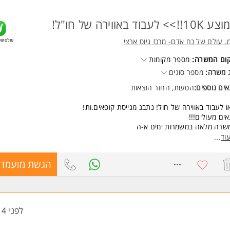
1!!>> לעבוד באווירה של חו"ל!
. עולם של כח אדם- מרכז גיוס ארצי
קום המשרה:
מספר מקומות
 משרה:
מספר סוגים
ים נוספים:
הסעות, החזר הוצאות
ו לעבוד באווירה של חול! נתבג מגייסת קופאים.ות!
ים מעולים!!!
משרה מלאה במשמרות ימים א-ה
רת - 3.00-10.00
וד
...
רת - 10.00-19.00
 - 19.00-3.00 לפי 150%
8710638
הגשת מועמדו
סיס מינימום ותוספות משמרות, ממוצע שכר 10k
מלות על מכירת מוצרי קופה.
פשרויות קידום
ערך הסעות מכל אזור המרכז, השפלה והיישובים סמוכים לשדה התעופה
לפני 14 שעות
שות:
בה התחייבות לפחות ל- 3 חודשי עבודה