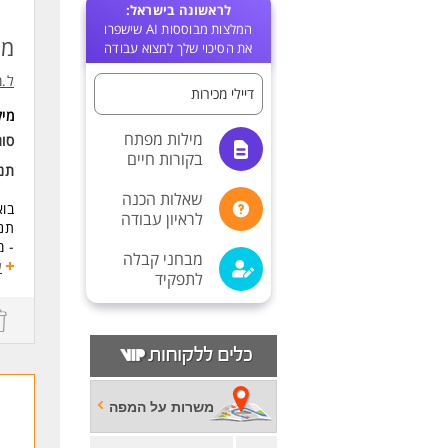
לראשונה בישראל:
המלצות מבוססות AI שישפרו
ממוצע 0K
את הסיכוי שלך למצוא עבודה
ל.מ
דיילי מכירות
מי
מילות מפתח
סוג
בקורות חיים
תנא
שאלות הכנה
בוא
לראיון עבודה
תנא
- 
מבחני קבלה
- משמ
ע
לתפקיד
- משמ
- משמרת
- ב
- ע
- א
- מ
משרות על המפה
דרי
- חו