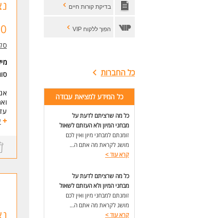
- ל
נצ
בדיקת קורות חיים
לעו
000
הפוך ללקוח VIP
סל
מי
כל החברות
סוג
אנח
כל המידע למציאת עבודה
כל מה שרציתם לדעת על
עבו
ע
מבחני המיון ולא העזתם לשאול
התפ
זומנתם למבחני מיון ואין לכם
מתן
מושג לקראת מה אתם ה...
קבל
קרא עוד
>
עסק
עבו
אצל
כל מה שרציתם לדעת על
ארו
מבחני המיון ולא העזתם לשאול
*ה
זומנתם למבחני מיון ואין לכם
עבו
מושג לקראת מה אתם ה...
נצ
קרא עוד
>