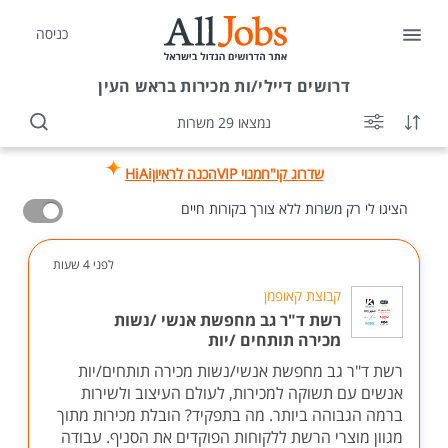
כניסה
דרושים
דיילי/ות מכירות בראש העין
נמצאו 29 משרות
שדרוג קו"ח
מנוי VIP
הכנה לראיון
HiAi
הציגו לי רק משרות ללא צורך בקורות חיים
לפני 4 שעות
קבוצת קאופמן
רשת ד"ר גב מחפשת אנשי /נשות
מכירה תותחים /יות
רשת ד"ר גב מחפשת אנשי/נשות מכירה תותחים/יות
אנשים עם תשוקה למכירות, לעולם העיצוב ולשירות
ברמה הגבוהה ביותר. מה בתפקיד? הובלת מכירות מתוך
מגוון מוצרי הרשת ללקוחות הפוקדים את הסניף. עבודה