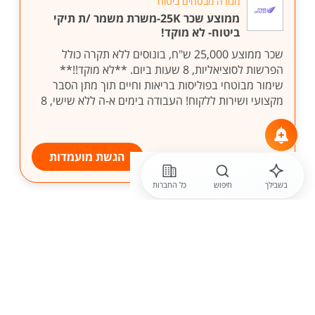
מנורה מבטחים ביטוח
ממוצע שכר 25K-משרת משמר /ת תיקי
ביטוח- לא מוקד!
שכר ממוצע 25,000 ש"ח, בונוסים ללא תקרה כולל
הפרשות לסוציאליות, 8 שעות ביום. **לא מוקד!!**
שימור מבוטחי בפוליסות בריאות וחיים תוך מתן הסבר
מקצועי ושירות ללקוח! העבודה בימים א-ה ללא שישי, 8
...
הגשת מועמדות
בשבילך
חיפוש
כל החברות
לפני 11 שעות
רזומה Rezume כח אדם והשמה
12,000 ש"ח! דלת כניסה לעולם
המכירות הפרונטאליות
חברה מובילה מחפשת נציגי /ות מכירות פרונטאליות -