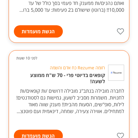
ואתם נהנים/ות ממענק חד פעמי בסך כולל של עד
10,000!! (ברוטו) שישולם ב2 פעימות: עד 5,000 ברו...
הגשת מועמדות
לפני 10 שעות
רזומה Rezume כח אדם והשמה
קופאים בדיוטי פרי - 70 ש"ח ממוצע
לשעה!
לחברה מובילה בנתב"ג מובילה דרושים /ות קופאים/ות
לחנויות. משמרות מסביב לשעון, גמישות גם לסטודנטים!
לילות, סופ"שים, הסעות מהבית!! מענק שווה מאוד
למתחילים. אווירה צעירה, שמחה, דינאמית ועם פוטנצ...
הגשת מועמדות