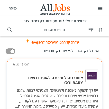
כניסה
דרושים
דיילי/ות מכירות בקדימה צורן
נמצאו 8 משרות
שדרוג קו"ח
מנוי VIP
הכנה לראיון
HiAi
הציגו לי רק משרות ללא צורך בקורות חיים
לפני 15 שעות
גולברי
צוותי ניהול ומכירה לאופנת נשים
GOLBARY
יש לך תשוקה לאופנה ולאנשים? הצטרפי לצוות שלנו!
דרושים אנשי שירות ומכירה שאוהבים אופנה וסטייל
ואוהבים אנשים. יצירת דינאמיקה אישית עם לקוחות,
עמידה ביעדי מכירות, ייעוץ סטיילינג. בזכות האוירה ה...