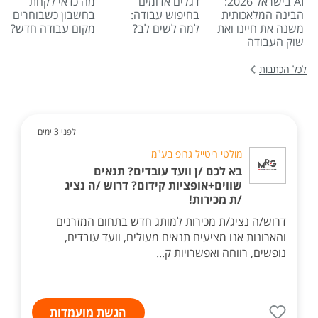
AI בישראל 2026:
דגלים אדומים
מה כדאי לקחת
הבינה המלאכותית
בחיפוש עבודה:
בחשבון כשבוחרים
משנה את חיינו ואת
למה לשים לב?
מקום עבודה חדש?
שוק העבודה
לכל הכתבות
לפני 3 ימים
מולטי ריטייל גרופ בע"מ
בא לכם /ן וועד עובדים? תנאים
שווים+אופציות קידום? דרוש /ה נציג
/ת מכירות!
דרוש/ה נציג/ת מכירות למותג חדש בתחום המזרנים
והארונות אנו מציעים תנאים מעולים, וועד עובדים,
נופשים, רווחה ואפשרויות ק...
הגשת מועמדות