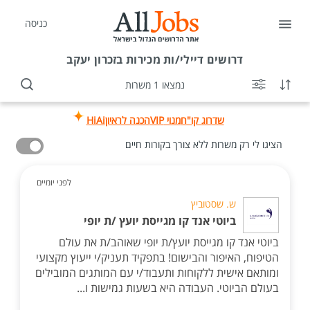
כניסה
דרושים
דיילי/ות מכירות בזכרון יעקב
נמצאו 1 משרות
שדרוג קו"ח
מנוי VIP
הכנה לראיון
HiAi
הציגו לי רק משרות ללא צורך בקורות חיים
לפני יומיים
ש. שסטוביץ
ביוטי אנד קו מגייסת יועץ /ת יופי
ביוטי אנד קו מגייסת יועץ/ת יופי שאוהב/ת את עולם
הטיפוח, האיפור והבישום! בתפקיד תעניק/י ייעוץ מקצועי
ומותאם אישית ללקוחות ותעבוד/י עם המותגים המובילים
בעולם הביוטי. העבודה היא בשעות גמישות ו...