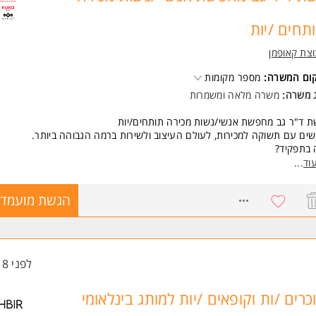
ודעת שירות גבוהה ויחסי אנוש מעולים.
ונות לעבודה במשמרות, 6 ימים בשבוע.
תחים /יות
משרה מיועדת לנשים ולגברים כאחד.
צת קאופמן
ד משרות ומידע על המשביר >
קום המשרה:
מספר מקומות
ג משרה:
משרה מלאה
ו
משמרות
 ד"ר גב מחפשת אנשי/נשות מכירה תותחים/יות
ים עם תשוקה למכירות, לעולם העיצוב ולשירות ברמה הגבוהה ביותר.
 בתפקיד?
לת מכירות מתוך מגוון מוצרי הרשת ללקוחות הפוקדים את הסניף.
וד
...
דה במשמרות, כולל ימי שישי.
מחכה לך אצלנו?
8605428
הגשת מועמדו
בת עבודה יוקרתית, נעימה וביתית.
 גבוה ובונוסים מתגמלים במיוחד.
שות:
יון במכירות
לפני 18 שעות
ות לעבודה במשמרות כולל שישי - (6 משמרות בשבוע)
משרה מיועדת לנשים ולגברים כאחד.
כרים /ות וקופאים /יות למותג בינלאומי