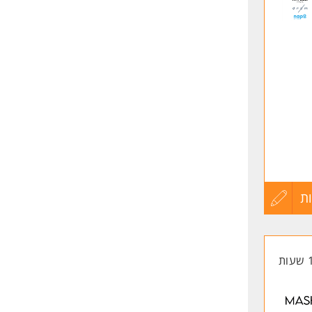
שליחה
ת
עדכון
קורות
החיים
לפני