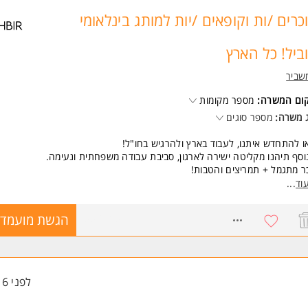
משרה מיועדת לנשים ולגברים כאחד.
כרים /ות וקופאים /יות למותג בינלאומי
ד משרות ומידע על קבוצת קאופמן >
ביל! כל הארץ
שביר
קום המשרה:
מספר מקומות
 משרה:
מספר סוגים
ו להתחדש איתנו, לעבוד בארץ ולהרגיש בחו"ל!
וסף תיהנו מקליטה ישירה לארגון, סביבת עבודה משפחתית ונעימה.
 מתגמל + תמריצים והטבות!
סגרת התפקיד:
וד
...
כירה ושירות אישי ללקוחות.
ידור המוצרים במחלקה וארגון המחלקה למבצעים.
8552725
הגשת מועמדו
יצוע שינוי מחירים ושילוט המחלקה.
יפול בקבלת סחורות והחזרות ועוד.
בלת תשלומים וניהול תקין של הקופה.
שות:
לפני 16 שעות
יסיון קודם במכירות יתרון.
יסיון קודם בקופה יתרון.