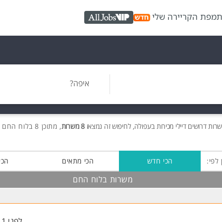
ת
מפת הקריירה שלי
AllJobs VIP
איפה?
שרות
דרושים
דיילי מכירות בעפולה, לחיפוש זה נמצאו
8 משרות
, מתוכן 8 בלוח החם חינם!
 לפי:
הכי חדש
הכי מתאים
הכי
משרות בלוח החם
לפני 11 שעות