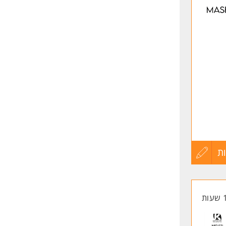
לפני
שליחה
ת
עדכון
קורות
החיים
לפני