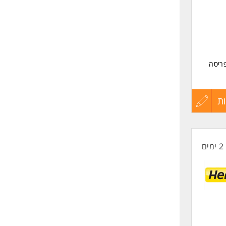
שליחה
ריסה
בוהים
ת
עדכון
קורות
2 ימים
החיים
לפני
שליחה