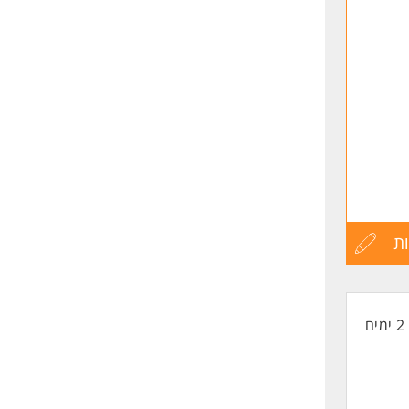
שליחה
ת
עדכון
קורות
2 ימים
החיים
לפני