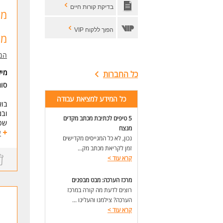
בדיקת קורות חיים
* ה
מו
לעו
הפוך ללקוח VIP
מו
המ
מי
כל החברות
סוג
כל המידע למציאת עבודה
בוא
ובנ
5 טיפים לכתיבת מכתב מקדים
שכר
מנצח
במ
ע
נכון, לא כל המגייסים מקדישים
* מ
זמן לקריאת מכתב מק...
* ס
קרא עוד
>
* ב
* ט
* ק
מרכז הערכה: מבט מבפנים
רוצים לדעת מה קורה במרכז
דרי
הערכה? צילמנו והעלינו ...
* נ
קרא עוד
>
* נ