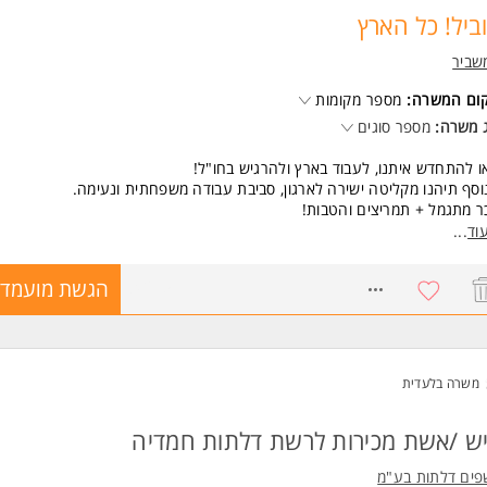
ד משרות ומידע על קבוצת קאופמן >
ביל! כל הארץ
שביר
קום המשרה:
מספר מקומות
 משרה:
מספר סוגים
ו להתחדש איתנו, לעבוד בארץ ולהרגיש בחו"ל!
וסף תיהנו מקליטה ישירה לארגון, סביבת עבודה משפחתית ונעימה.
 מתגמל + תמריצים והטבות!
סגרת התפקיד:
וד
...
כירה ושירות אישי ללקוחות.
ידור המוצרים במחלקה וארגון המחלקה למבצעים.
8421517
הגשת מועמדו
יצוע שינוי מחירים ושילוט המחלקה.
יפול בקבלת סחורות והחזרות ועוד.
בלת תשלומים וניהול תקין של הקופה.
שות:
משרה בלעדית
יסיון קודם במכירות יתרון.
יסיון קודם בקופה יתרון.
ושר שכנוע ולהט למכירות.
ש /אשת מכירות לרשת דלתות חמדיה
ודעת שירות גבוהה ויחסי אנוש מעולים.
ונות לעבודה במשמרות, 6 ימים בשבוע.
פים דלתות בע"מ