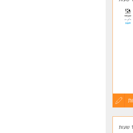
ת
עדכון
קורות
החיים