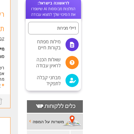
לראשונה בישראל:
המלצות מבוססות AI שישפרו
רש
את הסיכוי שלך למצוא עבודה
תו
דיילי מכירות
קבו
מילות מפתח
בקורות חיים
מי
סו
שאלות הכנה
לראיון עבודה
רשת
אנש
מבחני קבלה
מה
לתפקיד
הוב
ע
עבו
מה 
סבי
שכר
דרי
משרות על המפה
ניס
נכונ