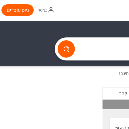
איקון
גיוס עובדים
כניסה
התחברות
 קרוב