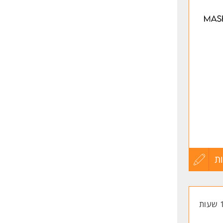
לפני
שליחה
ת
עדכון
קורות
החיים