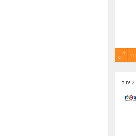
ת
עדכון
קורות
2 ימים
החיים
לפני
שליחה
ברים