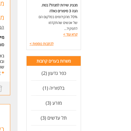
* כ
מו
מנציג שירות למנהל? בטח.
* ת
הנה 3 סיפורים כאלה
* נכ
מו
70% מהקידומים בסלקום הם
* ה
של אנשים שהתקדמו
המ
לעו
לתפקיד...
קרא עוד
>
מי
לכתבות נוספות
>
סוג
בוא
משרות בערים קרובות
ובנ
שכר
במ
כפר גדעון (2)
ע
* מ
* ס
בלפוריה (1)
* ב
* ט
* ק
מזרע (3)
דרי
* נ
תל עדשים (3)
* נ
* כ
רש