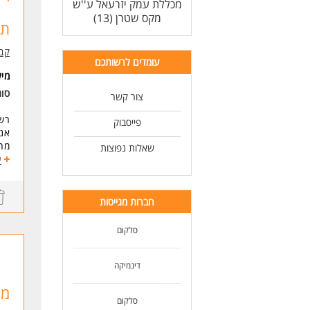
מכללת עמק יזרעאל ע''ש
* ת
* נכ
מקס שטרן (13)
תו
* ה
קבו
לעו
עומדים לרשותכם
מי
סו
צור קשר
רשת
פייסבוק
אנש
מה
שאלות נפוצות
הוב
ע
עבו
מה 
סבי
חברות מגייסות
שכר
סלקום
דרי
ניס
נכונ
דינמיקה
* ה
מו
סלקום