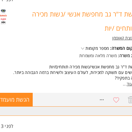
ת ד"ר גב מחפשת אנשי /נשות מכירה
תחים /יות
צת קאופמן
קום המשרה:
מספר מקומות
ג משרה:
משרה מלאה
ו
משמרות
 ד"ר גב מחפשת אנשי/נשות מכירה תותחים/יות
ים עם תשוקה למכירות, לעולם העיצוב ולשירות ברמה הגבוהה ביותר.
 בתפקיד?
לת מכירות מתוך מגוון מוצרי הרשת ללקוחות הפוקדים את הסניף.
וד
...
דה במשמרות, כולל ימי שישי.
מחכה לך אצלנו?
8736965
הגשת מועמדו
בת עבודה יוקרתית, נעימה וביתית.
 גבוה ובונוסים מתגמלים במיוחד.
שות:
יון במכירות
לפני 13 שעות
ות לעבודה במשמרות כולל שישי - (6 משמרות בשבוע)