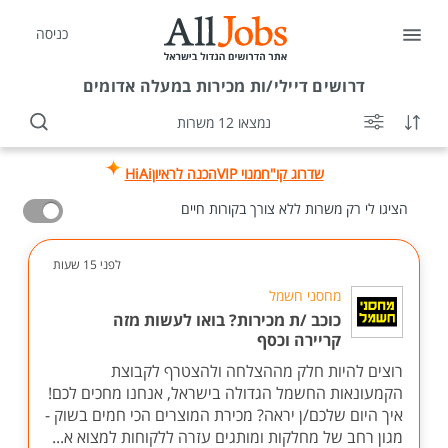
כניסה
דרושים
דיילי/ות מכירות במעלה אדומים
נמצאו 12 משרות
שדרוג קו"ח
מנוי VIP
הכנה לראיון
HiAi
הציגו לי רק משרות ללא צורך בקורות חיים
לפני 15 שעות
מחסני חשמל
כוכב /ת מכירות? בואו לעשות מזה
קריירה וכסף
רוצים להיות חלק מההצלחה ולהצטרף לקבוצת
הקמעונאות החשמל הגדולה בישראל, אנחנו מחכים לכם!
איך היום שלכם/ן יראה? מכירת המוצרים הכי חמים בשוק -
מגון רחב של מחלקות ומותגים עזרה ללקוחות למצוא א...