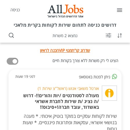
כניסה
דרושים
כניסה לתחום שירות לקוחות בקרית מלאכי
נמצאו 2 משרות
שדרוג קו"ח
מנוי VIP
הכנה לראיון
הציגו לי רק משרות ללא צורך בקורות חיים
ניתן לפנות בווטסאפ
לפני 19 שעות
אורטל משאבי אנוש (ראשל"צ שירות 1)
מעולה לסטודנטים /יות והורים!!- דרוש
/ה נציג /ת שירות לחברת אשראי
באשדוד, עובד חברה!+סיבוס!!
שירות לקוחות עסקיים במוקד בוטיק איכותי. * מענה
בנושאי אשראי, עסקאות ופתרונות פיננסיים. * שעות
נוחות...