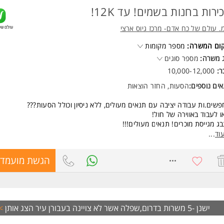
נייה בשפע
ירות בחנות בשמים! עד 12K!
יבות, אירועים, חדר כושר, מתנות שוות בחגים
ד מלא תנאים שלא תמצאו בשום מקום אחר!
. עולם של כח אדם- מרכז גיוס ארצי
רפו לצוות מנצח בחברה מובילה!
קום המשרה:
מספר מקומות
שות:
 משרה:
מספר סוגים
יון קודם - יתרון
ר:
10,000-12,000
עת שירות גבוהה המשרה מיועדת לנשים ולגברים כאחד.
ים נוספים:
הסעות, החזר הוצאות
משרות ומידע על Cal כרטיסי אשראי לישראל >
שים.ות עבודה יציבה עם תנאים מעולים, ללא ניסיון וכולל הסעות???
ו לעבוד באווירה של חול!
ג מגייסת מוכרים! תנאים מעולים!!!
שרה מלאה במשמרות (כולל לילה), ממוצע שכר 12k
וד
...
פשרויות קידום
ערך הסעות מכל אזור המרכז, השפלה והיישובים סמוכים לשדה התעופה
8717608
הגשת מועמדו
פשרות גם לעבודה רק עד 3 חודשים
לה לסטודנטים / חיילים משוחררים
שות:
לת עבודה במשמרות המשרה מיועדת לנשים ולגברים כאחד.
ישנן -5 משרות בדרום,שפלה אשר לא צויינה בעבורן עיר
הצג אותן
>
ד משרות ומידע על ל.מ. עולם של כח אדם- מרכז גיוס ארצי >