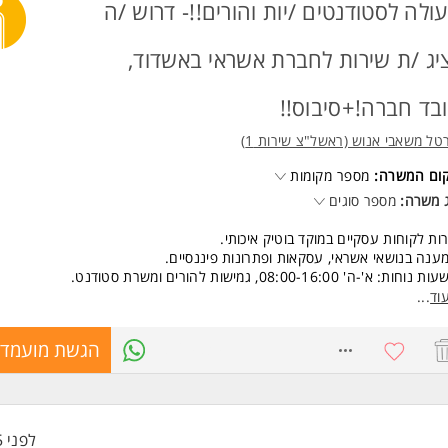
 משרות ומידע על רזומה Rezume כח אדם והשמה >
ולה לסטודנטים /יות והורים!!- דרוש /ה
יג /ת שירות לחברת אשראי באשדוד,
בד חברה!+סיבוס!!
טל משאבי אנוש (ראשל"צ שירות 1)
קום המשרה:
מספר מקומות
 משרה:
מספר סוגים
ות לקוחות עסקיים במוקד בוטיק איכותי.
ענה בנושאי אשראי, עסקאות ופתרונות פיננסיים.
נוחות: א'-ה' 08:00-16:00, גמישות להורים ומשרת סטודנט.
ובד/ת חברה מהיום הראשון
וד
...
כר גבוה + בונוסים
ענקי התמדה עד 15,000
8769839
הגשת מועמדו
יבוס, נופש חברה, הבראה מוגדלת, החזרי נסיעות משופרים והטבות נוספות
פשרויות קידום כבר לאחר 7 חודשים!
שות:
עת שירות גבוהה ובגרות אישית.
לפני 5 שעות
לת למידה ותפיסה מהירה.