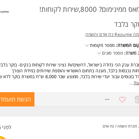
נמאס ממינימום? 8000,שירות לקוחות!
קר בלבד
Re כח אדם והשמה
קום המשרה:
מספר מקומות
 משרה:
מספר סוגים
רת ענק הכי גדולה בישראל, דרושים/ות נציגי שירות לקוחות בנקים- בוקר בלבד
ות נכנסות בלבד, מענה בתחום האשראי והוספת שירותים במידת הצורך
 בונוסים עבור יעדי שירות בלבד, ממוצע שכר 8,000 ש"ח במשרת בוקר ללא שישי!!!
 השתלמות, ארוחות, עובד/ת חברה מהיום הראשון קורסים והעשרות, תחרויות ו
וד
...
פציות קידום
8:00-17:0
8209637
הגשת מועמדו
תן להשתלב במשרה הורה/סטודנט
שות:
ירותיות ואסרטיביות
ושר ביטוי מעולה, יכולת עבודה תחת לחץ
חברת השמה / כח אדם
לפני 5 שעות
כונות לתחילת עבודה מיידית המשרה מיועדת לנשים ולגברים כאחד.