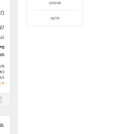
סטימצקי
ניס
לעו
סלקום
שי
Cal כרטיסי אשרא
מי
סוג
מענקי
כאל
החב
לא 
ע
ללא
ויש
* י
* ק
* כ
* ה