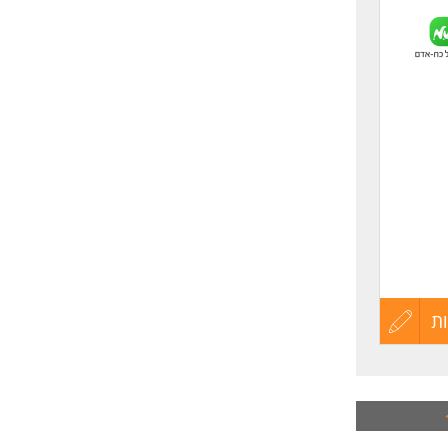
לפני
שליחה
ת
עדכון
קורות
החיים