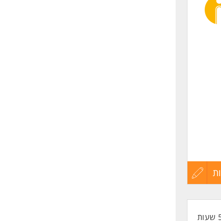
לפני
שליחה
ת
עדכון
קורות
החיים