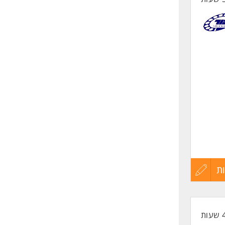
ת
עדכון
קורות
החיים