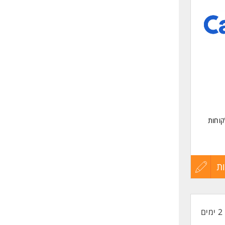
לפני
שליחה
קוחות
ת
עדכון
קורות
2 ימים
החיים