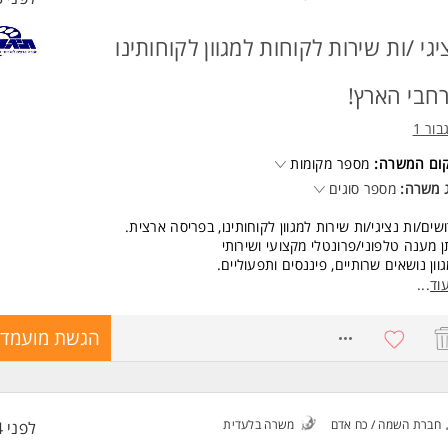
יגי /ות שירות לקוחות למגוון לקוחותינו
חבי הארץ!
בור 1
קום המשרה:
מספר מקומות
 משרה:
מספר סוגים
שים/ות נציגי/ות שירות למגוון לקוחותינו, בפריסה ארצית.
 מענה טלפוני/פרונטלי מקצועי ושירותי
וון נושאים שרותיים, פיננסים ותפעוליים.
רות למשרות מלאות/חלקיות/מתאים גם להורים/מתאים גם לסטודנטים/ות.
וד
...
שות:
8771458
הגשת מועמדו
ר ביטוי ברמה גבוהה.
ינטציה שירותית.
מת למידה גבוהה. המשרה מיועדת לנשים ולגברים כאחד.
ד משרות ומידע על תיגבור 1 >
חברת השמה / כח אדם
משרה בלעדית
לפני 4 שעות