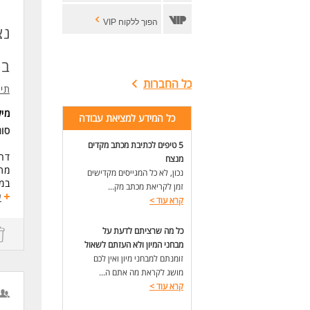
הפוך ללקוח VIP
נצ
בר
כל החברות
תיג
מי
כל המידע למציאת עבודה
סוג
5 טיפים לכתיבת מכתב מקדים
דרו
מנצח
מתן
נכון, לא כל המגייסים מקדישים
במג
זמן לקריאת מכתב מק...
אפש
ע
קרא עוד
>
דרי
כל מה שרציתם לדעת על
כוש
מבחני המיון ולא העזתם לשאול
אור
זומנתם למבחני מיון ואין לכם
עקו
מושג לקראת מה אתם ה...
לעו
קרא עוד
>