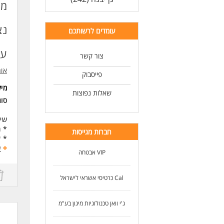
לעוד
מע
נצ
עומדים לרשותכם
עו
צור קשר
אור
פייסבוק
מי
שאלות נפוצות
סוג
שיר
* מ
חברות מגייסות
* שעות 
* ע
ע
VIP אבטחה
* ש
* מ
* ס
Cal כרטיסי אשראי לישראל
* א
דרי
ג'י וואן טכנולוגיות מיגון בע"מ
תוד
יכו