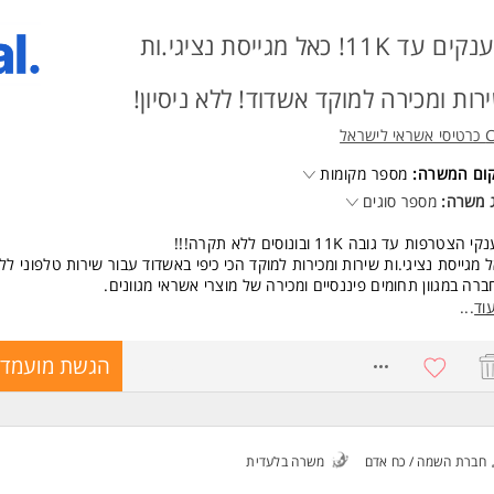
יון קודם בשירות - יתרון. המשרה מיועדת לנשים ולגברים כאחד.
מענקים עד 11K! כאל מגייסת נציגי.ות
ד משרות ומידע על אורטל משאבי אנוש (ראשל"צ שירות 1) >
רות ומכירה למוקד אשדוד! ללא ניסיון!
י לישראל
קום המשרה:
מספר מקומות
 משרה:
מספר סוגים
 הצטרפות עד גובה 11K ובונוסים ללא תקרה!!!
 מגייסת נציגי.ות שירות ומכירות למוקד הכי כיפי באשדוד עבור שירות טלפוני לל
רה במגוון תחומים פיננסיים ומכירה של מוצרי אשראי מגוונים.
נדרש ניסיון קודם!
וד
...
 שישי! יום עבודה קבוע מהבית!
7871871
הגשת מועמדו
 לכם.ן עוד המון סיבות להצטרף אלינו...
ום עבודה מהבית
ליטה כעובד.ת חברה מהיום הראשון
רטיס סיבוס
חברת השמה / כח אדם
משרה בלעדית
חזרי נסיעות מוגדלים