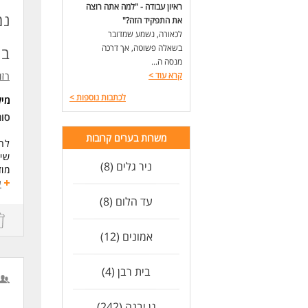
ראיון עבודה - "למה אתה רוצה
את התפקיד הזה?"
לכאורה, נשמע שמדובר
בשאלה פשוטה, אך דרכה
בו
מנסה ה...
קרא עוד
>
רזומה zume
לכתבות נוספות
>
מי
סוג
משרות בערים קרובות
לחב
שיח
ניר גלים (8)
מודל
קרן
ע
ואו
עד הלום (8)
א'-ה' 0
ני
אמונים (12)
דרי
* ש
בית רבן (4)
* כ
* נ
גן יבנה (242)