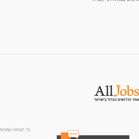
כל הזכויות שמורות לחברת All U Need בע"מ - בני ברמן 2, מגדל 