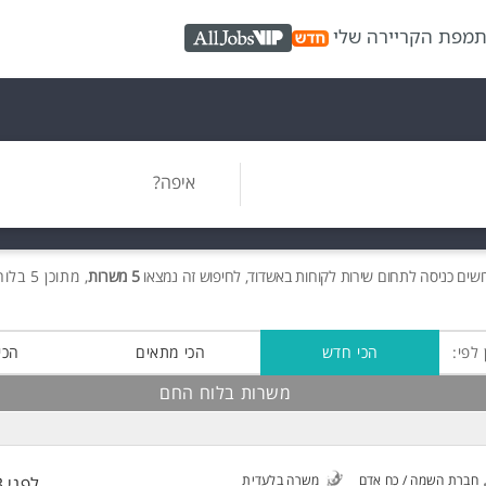
ת
מפת הקריירה שלי
AllJobs VIP
איפה?
ושים
כניסה לתחום שירות לקוחות באשדוד, לחיפוש זה נמצאו
5 משרות
, מתוכן 5 בלוח החם חינם!
 לפי:
הכי חדש
הכי מתאים
הכי
משרות בלוח החם
חברת השמה / כח אדם
משרה בלעדית
לפני 3 שעות