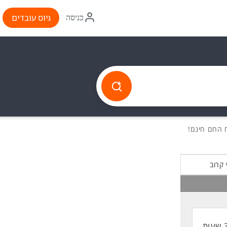
איקון
גיוס עובדים
כניסה
התחברות
 קרוב