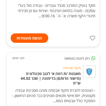
מוקד בוטיק המורכב מכ15 עובדים - עבודה מול בעלי
עסקים - מענה בתחום הפיננסי -שירות עם פן מכירתי
מינורי היקף משרה: א`-ה` 8:00-16:...
הגשת מועמדות
ניתן לפנות בווטסאפ
לפני יומיים
מיקוד אבטחה
מאבטח /ת רמה א' לנגב טכנולוגיה
(מישור הרותם) בדימונה | שכר 44.02
ש"ח
- הצטרפו לחברת מיקוד אבטחה ותהנו מסביבת עבודה
מקצועית, יחס אישי ותנאים מצוינים כבר מהיום הראשון. -
התפקיד כולל אבטחת המת...