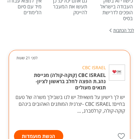
כישורי AI בשוק
גם אתם יכולים: כך
איך למצוא עבודה
העבודה בישראל
תעשו את המעבר
מיד עם סיום
הופכים לדרישת
להייטק
הלימודים
בסיס
לכל הכתבות
לפני 21 שעות
CBC ISRAEL
CBC ISRAEL (קוקה-קולה) מגייסת
נהג.ת הפצה לחלב בראשון לציון-
תנאים מעולים
יש לך רישיון על משאית? יש לנו בשבילך משרה של טעם
בחיים! CBC ISRAEL -יצרנית המותגים האהובים בינהם
קוקה-קולה, קרלסברג, ...
הגשת מועמדות