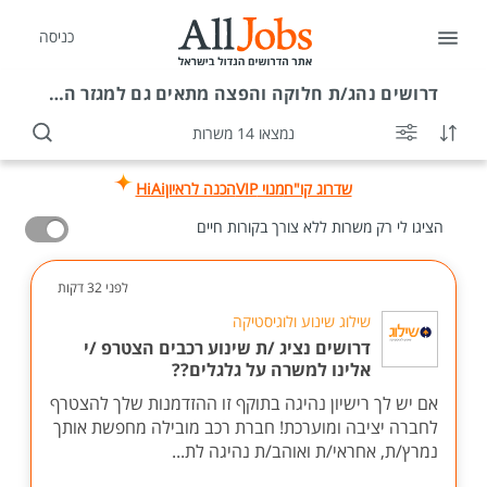
כניסה
דרושים
נהג/ת חלוקה והפצה מתאים גם למגזר הדתי
נמצאו 14 משרות
שדרוג קו"ח
מנוי VIP
הכנה לראיון
HiAi
הציגו לי רק משרות ללא צורך בקורות חיים
לפני 32 דקות
שילוג שינוע ולוגיסטיקה
דרושים נציג /ת שינוע רכבים הצטרפ /י
אלינו למשרה על גלגלים??
אם יש לך רישיון נהיגה בתוקף זו ההזדמנות שלך להצטרף
לחברה יציבה ומוערכת! חברת רכב מובילה מחפשת אותך
נמרץ/ת, אחראי/ת ואוהב/ת נהיגה לת...