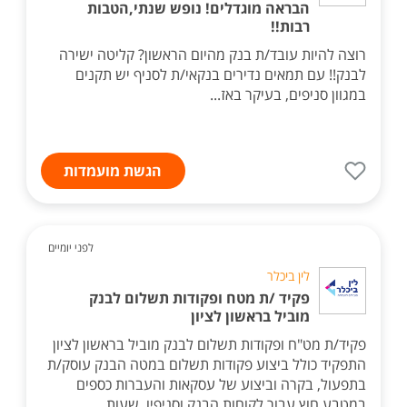
הבראה מוגדלים! נופש שנתי,הטבות
רבות!!
רוצה להיות עובד/ת בנק מהיום הראשון? קליטה ישירה
לבנק!! עם תמאים נדירים בנקאי/ת לסניף יש תקנים
במגוון סניפים, בעיקר באז...
הגשת מועמדות
לפני יומיים
לין ביכלר
פקיד /ת מטח ופקודות תשלום לבנק
מוביל בראשון לציון
פקיד/ת מט"ח ופקודות תשלום לבנק מוביל בראשון לציון
התפקיד כולל ביצוע פקודות תשלום במטה הבנק עוסק/ת
בתפעול, בקרה וביצוע של עסקאות והעברות כספים
במטבע חוץ עבור לקוחות הבנק וסניפיו. שעות...