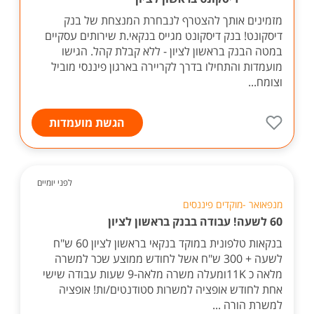
מזמינים אותך להצטרף לנבחרת המנצחת של בנק
דיסקונט! בנק דיסקונט מגייס בנקאי.ת שירותים עסקיים
במטה הבנק בראשון לציון - ללא קבלת קהל. הגישו
מועמדות והתחילו בדרך לקריירה בארגון פיננסי מוביל
וצומח...
הגשת מועמדות
לפני יומיים
מנפאואר -מוקדים פיננסים
60 לשעה! עבודה בבנק בראשון לציון
בנקאות טלפונית במוקד בנקאי בראשון לציון 60 ש"ח
לשעה + 300 ש"ח אשל לחודש ממוצע שכר למשרה
מלאה כ 11Kומעלה משרה מלאה-9 שעות עבודה שישי
אחת לחודש אופציה למשרות סטודנטים/ות! אופציה
למשרת הורה ...