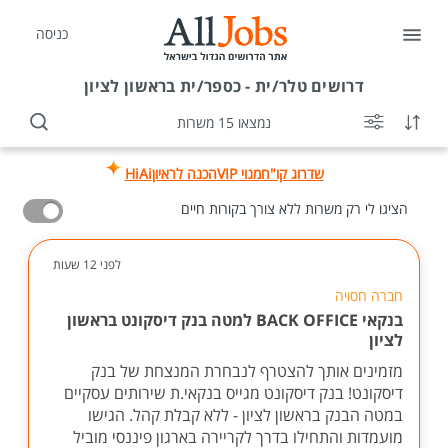
כניסה
דרושים
טלר/ית - כספר/ית בראשון לציון
נמצאו 15 משרות
שדרוג קו"ח
מנוי VIP
הכנה לראיון
HiAi
הציגו לי רק משרות ללא צורך בקורות חיים
לפני 12 שעות
חברה חסויה
בנקאי BACK OFFICE למטה בנק דיסקונט בראשון
לציון
מזמינים אותך להצטרף לנבחרת המנצחת של בנק
דיסקונט! בנק דיסקונט מגייס בנקאי.ת שירותים עסקיים
במטה הבנק בראשון לציון - ללא קבלת קהל. הגישו
מועמדות והתחילו בדרך לקריירה בארגון פיננסי מוביל