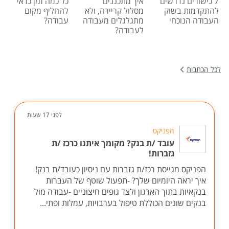
7 כישורים נדרשים
איך מתכננים
כל כמה זמן כדאי
להתקדמות בשוק
מסלול קריירה, ולא
להחליף מקום
העבודה הנוכחי
מתגלגלים מעבודה
עבודה?
לעבודה?
לכל הכתבות
לפני 17 שעות
הפניקס
עובד /ת בנק? מקומך איתנו כרכז /ת
גזברות!
הפניקס מגייסת רכז/ת גזברות עם ניסיון כעובד/ת בנק!
איך יראה היומיום שלך? -תפעול שוטף של העברות
בנקאיות בתוך הארגון ולצד גופים חיצוניים -עבודה מול
בנקים שונים הכוללת טיפול בערבויות, עמלות ופתי...