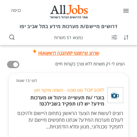
כניסה
דרושים
מיישם/ת מערכות מידע בתל אביב יפו
נמצאו 51 משרות
שדרוג קו"ח
מנוי VIP
הכנה לראיון
HiAi
הציגו לי רק משרות ללא צורך בקורות חיים
לפני 13 שעות
TOP SOFT טופ סופט - השמה ומיקור חוץ
בוגרי /ות תעשייה וניהול או מערכות
מידע? יש לנו תפקיד בשבילכם!
רוצים לעשות את הצעד הראשון בתחום היישום ולהיכנס
לעולם מערכות המידע? אנחנו מחפשים מיישם /ת
לתפקיד טכנולוגי, מגוון ומלא הזדמנויות...