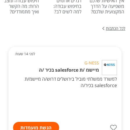
איך האישיות שלכם
דגלים אדומים
חיפוש עבודה ומצב
משפיעה על הדרך
בחיפוש עבודה:
הרוח: מה הקשר
המקצועית שלכם?
למה לשים לב?
ואיך מתמודדים?
לכל הכתבות
לפני 14 שעות
G-NESS
מיישמ /ת salesforce בכיר /ה
למשרד ממשלתי מוביל בירושלים דרוש/ה מיישמ/ת
salesforce בכיר/ה
הגשת מועמדות