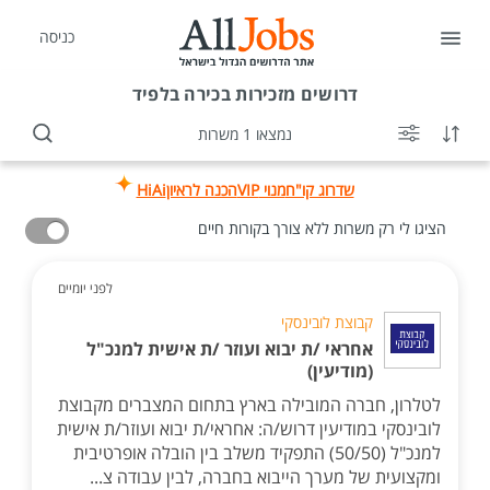
כניסה
דרושים
מזכירות בכירה בלפיד
נמצאו 1 משרות
שדרוג קו"ח
מנוי VIP
הכנה לראיון
HiAi
הציגו לי רק משרות ללא צורך בקורות חיים
לפני יומיים
קבוצת לובינסקי
אחראי /ת יבוא ועוזר /ת אישית למנכ"ל
(מודיעין)
לטלרון, חברה המובילה בארץ בתחום המצברים מקבוצת
לובינסקי במודיעין דרוש/ה: אחראי/ת יבוא ועוזר/ת אישית
למנכ"ל (50/50) התפקיד משלב בין הובלה אופרטיבית
ומקצועית של מערך הייבוא בחברה, לבין עבודה צ...