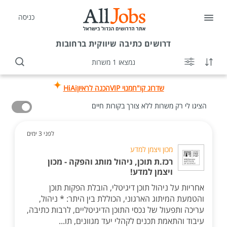
כניסה
דרושים
כתיבה שיווקית ברחובות
נמצאו 1 משרות
שדרוג קו"ח
מנוי VIP
הכנה לראיון
HiAi
הציגו לי רק משרות ללא צורך בקורות חיים
לפני 3 ימים
מכון ויצמן למדע
רכז.ת תוכן, ניהול מותג והפקה - מכון
ויצמן למדע!
אחריות על ניהול תוכן דיגיטלי, הובלת הפקות תוכן
והטמעת המיתוג הארגוני, הכוללת בין היתר: * ניהול,
עריכה ותפעול של נכסי התוכן הדיגיטליים, לרבות כתיבה,
עיבוד והתאמת תכנים לקהלי יעד מגוונים, תו...