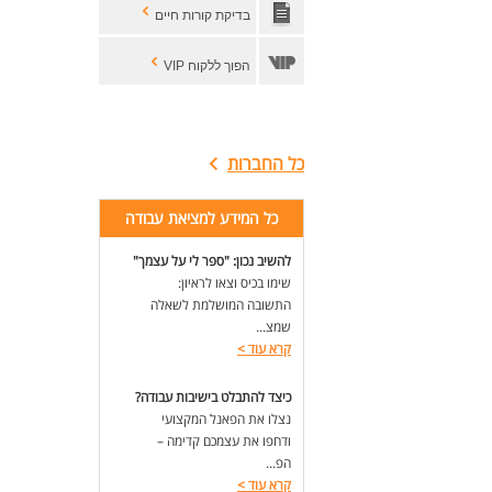
כא
בדיקת קורות חיים
המי
הפוך ללקוח VIP
למש
למס
למי
לעי
כל החברות
לעו
כל המידע למציאת עבודה
להשיב נכון: "ספר לי על עצמך"
שימו בכיס וצאו לראיון:
התשובה המושלמת לשאלה
שמצ...
קרא עוד
>
כיצד להתבלט בישיבות עבודה?
נצלו את הפאנל המקצועי
ודחפו את עצמכם קדימה –
הפ...
קרא עוד
>