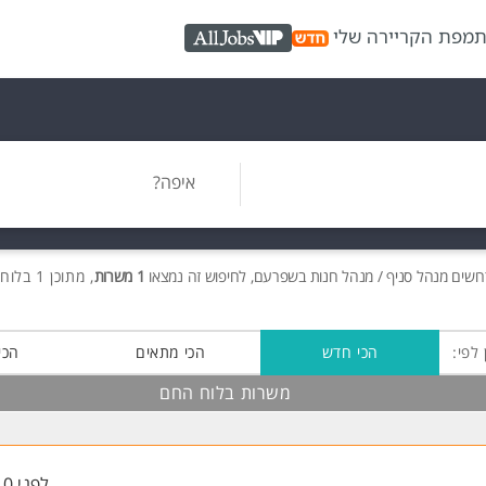
ת
מפת הקריירה שלי
AllJobs VIP
איפה?
רושים
מנהל סניף / מנהל חנות בשפרעם, לחיפוש זה נמצאו
1 משרות
, מתוכן 1 בלוח החם חינם!
 לפי:
הכי חדש
הכי מתאים
הכי
משרות בלוח החם
לפני 10 שעות