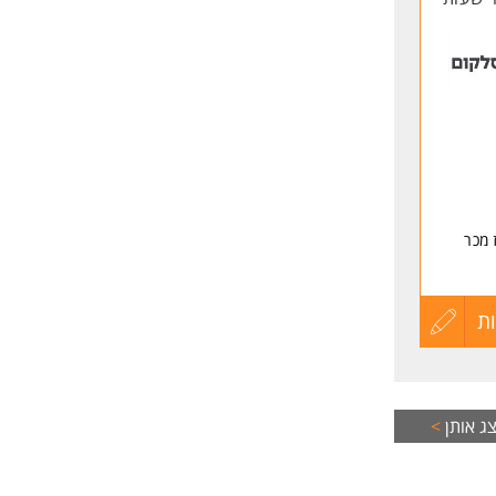
 מכר
ת
עדכון
קורות
החיים
ג אותן
>
לפני
גברים