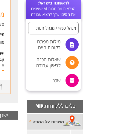
לראשונה בישראל:
המלצות מבוססות AI שישפרו
מנ
את הסיכוי שלך למצוא עבודה
סל
מנהל סניף / מנהל חנות
מי
מילות מפתח
סו
בקורות חיים
יש 
שאלות הכנה
קבו
זו 
לראיון עבודה
דינ
ע
אם 
שכר
הגי
דרי
ניה
עב
יכו
ישנן -1 משרות בצפון,הגליל והגולן,גליל מערבי אשר לא 
נכו
משרות על המפה
המש
סלק