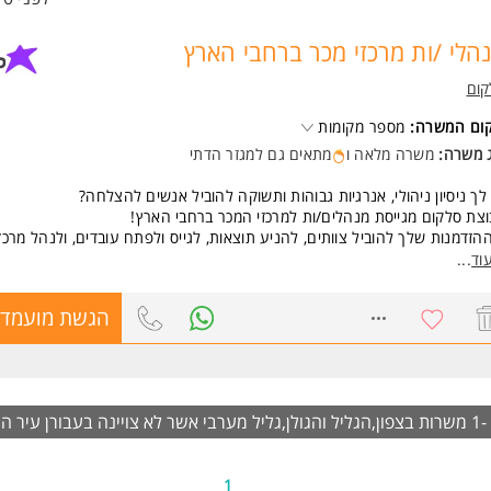
הלי /ות מרכזי מכר ברחבי הארץ
קום
קום המשרה:
מספר מקומות
ג משרה:
משרה מלאה
ו
מתאים גם למגזר הדתי
לך ניסיון ניהולי, אנרגיות גבוהות ותשוקה להוביל אנשים להצלחה?
צת סלקום מגייסת מנהלים/ות למרכזי המכר ברחבי הארץ!
ההזדמנות שלך להוביל צוותים, להניע תוצאות, לגייס ולפתח עובדים, ולנהל מרכז
מי ומוביל.
וד
...
את/ה חי/ה אנשים, מכירות והצלחה -אנחנו רוצים להכיר אותך!
שו מועמדות עכשיו והצטרפו להצלחה של סלקום.
7822311
הגשת מועמדו
שות:
ול צוות בעולמות שירות ומכירה.
ודה בסביבה ממוחשבת.
לת עבודה מול ממשקים מרובים.
צויינה בעבורן עיר
נות לעבודה מאומצת ושעות עבודה מרובות.
הצ
רה מיועדת לכל המינים והמגדרים.
ום מעודדת ותומכת בהעסקת עובדים עם מוגבלויות. המשרה מיועדת לנשים ול
1