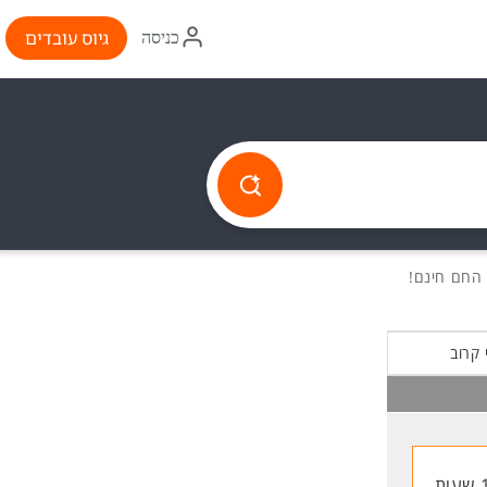
איקון
גיוס עובדים
כניסה
התחברות
 קרוב