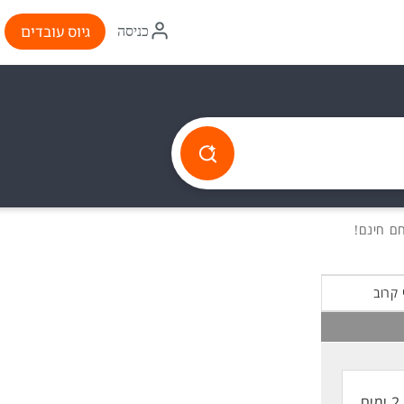
איקון
גיוס עובדים
כניסה
התחברות
 קרוב
2 ימים