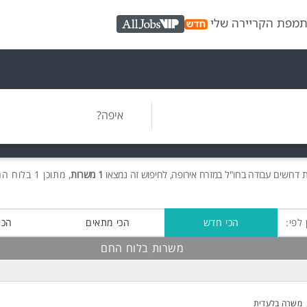
ת
מפת הקריירה שלי
AllJobs VIP
איפה?
ת
דרושים
עבודה בחו"ל במזרח אירופה, לחיפוש זה נמצאו
1 משרות
, מתוכן 1 בלוח החם חינם!
 לפי:
הכי חדש
הכי מתאים
הכי
משרות בלוח החם
משרה בלעדית