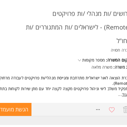
ושים /ות מנהלי /ות פרויקטים
(Remote) - לישראלים /ות המתגוררים /ות
ו"ל
רה חסויה
קום המשרה:
מספר מקומות
ג משרה:
משרה מלאה
ת הוצאה לאור ישראלית מתרחבת ומגייסת מנהלי/ות פרויקטים לעבודה מרחוק
קיד משלב ליווי וניהול פרויקטים מקצה לקצה יחד עם מתן שירות לקוחות בתחו
בות והספרות.
וד
...
שות:
8682948
הגשת מועמדו
ים בחו"ל ויכולת עבודה במתכונת Freelance - חובה.
נות לעבודה במשרה מלאה בימים א'-ה'.
יון קודם בעבודה מול לקוחות, תודעת שירות גבוהה, סבלנות ואדיבות. המשרה מ
ים ולגברים כאחד.