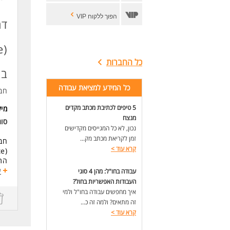
הפוך ללקוח VIP
דר
כל החברות
בח
כל המידע למציאת עבודה
חב
5 טיפים לכתיבת מכתב מקדים
מי
מנצח
סו
נכון, לא כל המגייסים מקדישים
זמן לקריאת מכתב מק...
חבר
קרא עוד
>
(Remote).
התפ
התר
ע
עבודה בחו"ל: מהן 4 סוגי
העבודות האפשריות בחול?
דרי
איך מחפשים עבודה בחו"ל ולמי
מגור
זה מתאים? ולמה זה כ...
נכו
קרא עוד
>
ניס
לנש