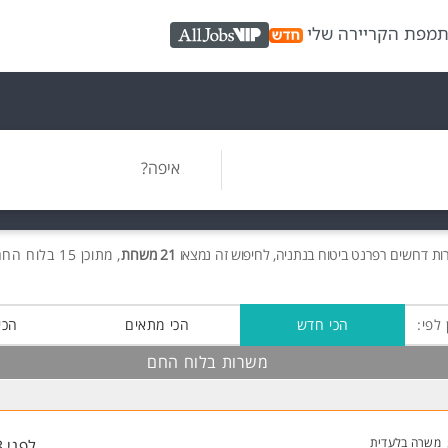
ת
מפת הקריירה שלי
AllJobs VIP
איפה?
ות
דרושים
רפרנט ביטוח בנתניה, לחיפוש זה נמצאו
21 משרות
, מתוכן 15 בלוח החם חינם!
 לפי:
הכי חדש
הכי מתאים
הכי
משרות בלוח החם
משרה בלעדית
לפני 8 שעות