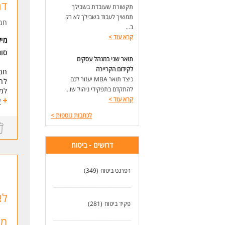
דר
תקשורת שעובדת בשבילך
לעו
תמשיך לעבוד בשבילך לא רק
חב
ב...
קרא עוד
>
מי
סו
תואר שני במנהל עסקים
לקידום הקריירה
חבר
כיצד תואר MBA יעזור לכם
לחב
להתקדם בתפקידי ניהול שו...
למ
קרא עוד
>
ע
איך
לכתבות נוספות
>
מתן
טיפ
עבו
דרושים - ביטוח
*סב
*תנ
רפרנט ביטוח
(349)
*מי
דרי
לא
-ני
פקיד ביטוח
(281)
-של
מש
-ני