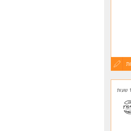
 המידע
בו ולמי
ת
ת
עדכון
קורות
החיים
לפני
שליחה