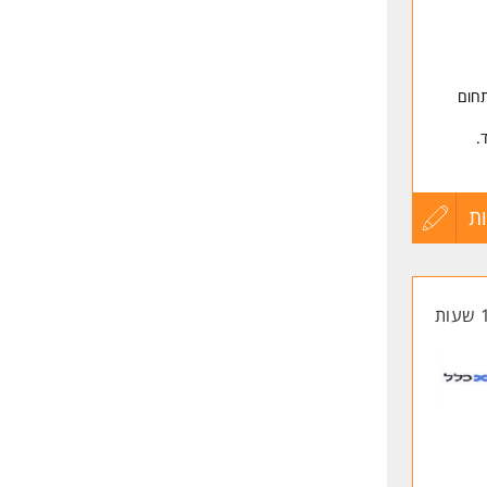
תחום
.
וחשבת
ת
עדכון
קורות
החיים
לפני
שליחה