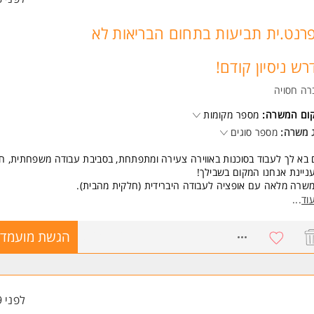
רנט.ית תביעות בתחום הבריאות לא
רש ניסיון קודם!
רה חסויה
קום המשרה:
מספר מקומות
 משרה:
מספר סוגים
בא לך לעבוד בסוכנות באווירה צעירה ומתפתחת, בסביבת עבודה משפחתית, ח
ניינת אנחנו המקום בשבילך!
שרה מלאה עם אופציה לעבודה היברידית (חלקית מהבית).
תקנים *מתאימים גם למועמדים/ות ללא ניסיון קודם!
וד
...
די ועובדות הסוכנות נהנים מתנאים מפנקים:
8764172
הגשת מועמדו
בודה במסגרת צוותית עם גאוות יחידה.
כשרות והדרכות מקצועיות.
רן השתלמות.
יטוח בריאות על חשבון המעסיק.
ופש שנתי.
לפני 9 שעות
עילויות גיבוש.