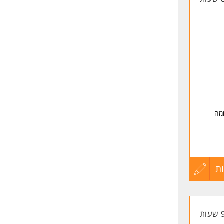
מה
ת
עדכון
קורות
החיים