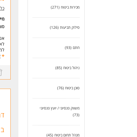
-יכ
מכירות ביטוח
(271)
כלל
-תו
-נכ
מי
סו
* ה
סילוק תביעות
(126)
אנח
לאג
חתם
(93)
למה
חבר
ע
ניי
מה
ניהול ביטוח
(85)
-תה
-תש
-תת
סוכן ביטוח
(76)
-תי
-תק
משווק פנסיוני / יועץ פנסיוני
דר
כלל
(73)
מיו
בנ
דרי
מנהל תחום ביטוח
(45)
מה