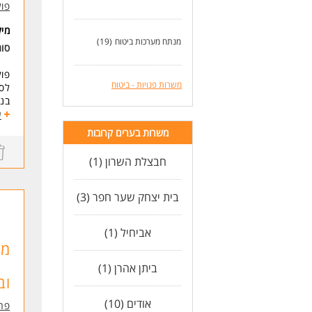
פול
-רי
-ני
מי
-ני
מנתח מערכות ביטוח
(19)
סו
-בע
-יכ
פול
משרות פנויות - ביטוח
לסו
**ה
בניין SOHO באזור
לא 
דרו
ע
נמס
התפ
הפר
משרות בערים קרובות
היקף
* ה
סבי
חבצלת השרון (1)
לעו
דרי
*אנ
בית יצחק שער חפר (3)
*כי
*תק
* ה
אביחיל (1)
מח
לעו
ביתן אהרן (1)
וב
אודים (10)
פרי