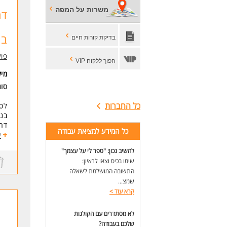
* ת
משרות על המפה
דר
העב
* ק
בנ
בדיקת קורות חיים
* ה
* מ
פול
* ע
הפוך ללקוח VIP
מי
דרי
סו
* נ
* ב
כל החברות
לסו
* ב
בניין SOHO באזור
* ה
דרו
כל המידע למציאת עבודה
התפ
ע
הי
להשיב נכון: "ספר לי על עצמך"
סבי
שימו בכיס וצאו לראיון:
דרי
התשובה המושלמת לשאלה
*יד
שמצ...
*כי
קרא עוד
>
*תק
*אנ
לא מסתדרים עם הקולגות
* ה
שלכם בעבודה?