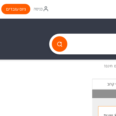
איקון
גיוס עובדים
כניסה
התחברות
 קרוב