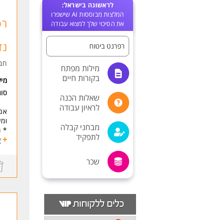
לראשונה בישראל:
המלצות מבוססות AI שישפרו
רפ
את הסיכוי שלך למצוא עבודה
נד
רפרנט ביטוח
חב
מילות מפתח
בקורות חיים
מי
סוג
שאלות הכנה
לראיון עבודה
אם 
ומע
מבחני קבלה
* מ
לתפקיד
* ה
ע
עוב
שכר
* ע
* ה
* ק
* ב
* נ
* פ