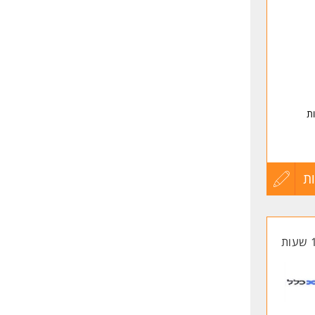
לפני
שליחה
ת
ת
עדכון
קורות
החיים
לפני
שליחה