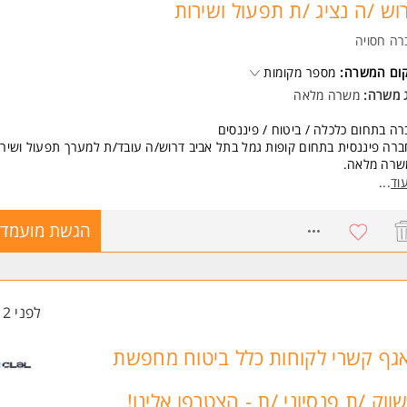
וש /ה נציג /ת תפעול ושירות
ד משרות ומידע על פול גרי סוכנות לביטוח בע"מ >
רה חסויה
קום המשרה:
מספר מקומות
ג משרה:
משרה מלאה
ה בתחום כלכלה / ביטוח / פיננסים
רה פיננסית בתחום קופות גמל בתל אביב דרוש/ה עובד/ת למערך תפעול ושירו
שרה מלאה.
וד
...
 יראה היומיום שלך:
 שירות טלפוני לעמיתי החברה
8760510
הגשת מועמדו
ול בבקשות עמיתי הקופה
דה בשיתוף עם מחלקות נוספות בחברה
יבת עבודה נעימה
אים טובים למתאימים
לפני 12 שעות
קום בסמוך לרכבת הקלה
שות:
גף קשרי לקוחות כלל ביטוח מחפשת
סיון קודם והכרות עם תחום קופות הגמל - יתרון
יטה בתוכנות אופיס - חובה
ווק /ת פנסיוני /ת - הצטרפו אלינו!
סיון בשירות לקוחות - יתרון