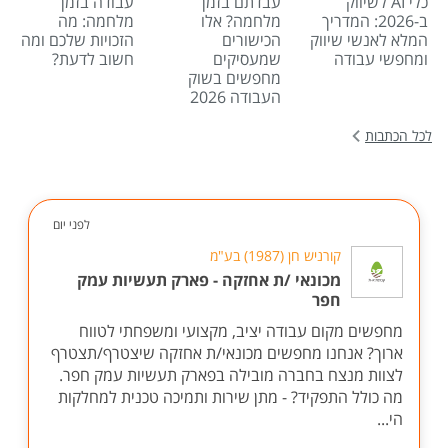
כלי AI לשיווק
עבדתם בזמן
עבודה בזמן
ב-2026: המדריך
מלחמה? אלו
מלחמה: מה
המלא לאנשי שיווק
הכישורים
הזכויות שלכם ומה
ומחפשי עבודה
שמעסיקים
חשוב לדעת?
מחפשים בשוק
העבודה 2026
לכל הכתבות
לפני יום
קורניש חן (1987) בע"מ
מכונאי /ת אחזקה - פארק תעשיות עמק
חפר
מחפשים מקום עבודה יציב, מקצועי ומשפחתי לטווח
ארוך? אנחנו מחפשים מכונאי/ת אחזקה שיצטרף/תצטרף
לצוות מנצח בחברה מובילה בפארק תעשיות עמק חפר.
מה כולל התפקיד? - מתן שירות ותמיכה טכנית למחלקות
הי...