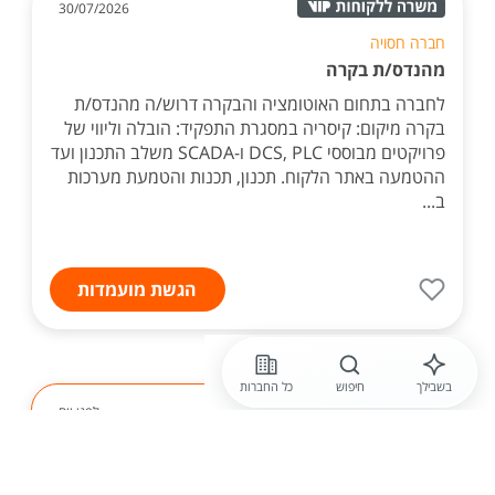
30/07/2026
חברה חסויה
מהנדס/ת בקרה
לחברה בתחום האוטומציה והבקרה דרוש/ה מהנדס/ת
בקרה מיקום: קיסריה במסגרת התפקיד: הובלה וליווי של
פרויקטים מבוססי DCS, PLC ו-SCADA משלב התכנון ועד
ההטמעה באתר הלקוח. תכנון, תכנות והטמעת מערכות
ב...
הגשת מועמדות
בשבילך
חיפוש
כל החברות
לפני יום
חברה חסויה
חברה לפיתוח מערכות אוטומציה מגייסת טכנאי /ת