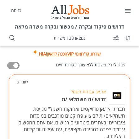
כניסה
דרושים
פיקוד ובקרה / מכשור ובקרה משרה מלאה
נמצאו 138 משרות
שדרוג קו"ח
מנוי VIP
הכנה לראיון
HiAi
הציגו לי רק משרות ללא צורך בקורות חיים
לפני יום
אר.אנ עבודות חשמל
דרוש /ה חשמלאי /ת
חברת "אר.אן פרויקטים ואחזקות חשמל" מגייסת
חשמלאים/ות לביצוע פרויקטים מורכבים במוסדות
ציבוריים ובאתרים ביטחוניים רגישים. אם אתם מחפשים
עבודה יציבה בסביבה מקצועית, עם אפשרויות קידום
ריאליות ו...