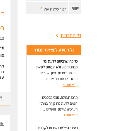
הפוך ללקוח VIP
רפ
כל החברות
no
מי
כל המידע למציאת עבודה
סו
כל מה שרציתם לדעת על
לח
מבחני המיון ולא העזתם לשאול
דרו
זומנתם למבחני מיון ואין לכם
עם 
מושג לקראת מה אתם ה...
ע
קרא עוד
>
*הז
מרכז הערכה: מבט מבפנים
*סב
רוצים לדעת מה קורה במרכז
הערכה? צילמנו והעלינו ...
דרי
*ע
קרא עוד
>
*ריש
*ני
כיצד להצליח בשירות לקוחות