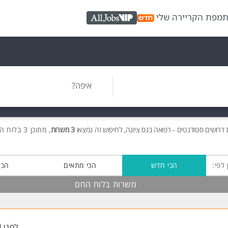
ת
מפת הקריירה שלי
AllJobs VIP
איפה?
ת
דרושים
סטודנטים - רפואה בנס ציונה, לחיפוש זה נמצאו
3 משרות
, מתוכן 3 בלוח החם חינם!
 לפי:
הכי חדש
הכי מתאים
הכי
משרות בלוח החם
לפני 4 שעות