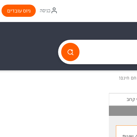
איקון
גיוס עובדים
כניסה
התחברות
 קרוב