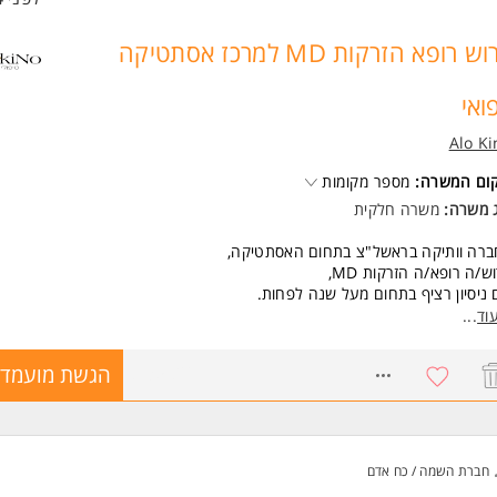
דרוש רופא הזרקות MD למרכז אסתטיקה
ואי
Alo Ki
קום המשרה:
מספר מקומות
ג משרה:
משרה חלקית
ברה וותיקה בראשל"צ בתחום האסתטיקה,
ש/ה רופא/ה הזרקות MD,
ניסיון רציף בתחום מעל שנה לפחות.
וד
...
דמנות להשתלב במקום גדול ולעבוד עם הטובים ביותר!
8735826
הגשת מועמדו
יבת עבודה מקצועית ואיכותית.
שות:
ברית ברמת שפת אם.
יון ישראלי MD- חובה.
חברת השמה / כח אדם
סיון רציף מעל שנה בהזרקות והכרת חומרי מילוי המוכרים בענף- חובה.