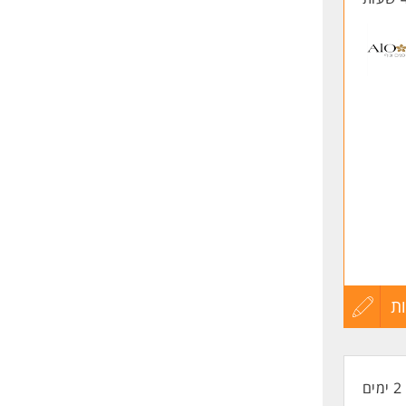
ת
עדכון
קורות
2 ימים
החיים