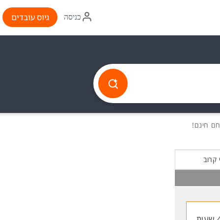
איקון
גיוס עובדים
כניסה
התחברות
 קרוב