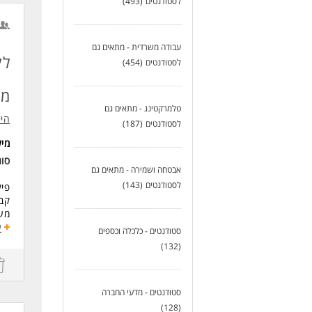
לסטודנטים
(493)
תנא
וימ
** 
עבודה משרדית - מתאים גם
דרי
לק
לסטודנטים
(454)
- י
- נ
מז
טלמרקטינג - מתאים גם
לעו
היי
לסטודנטים
(187)
מי
סו
אבטחה ושמירה - מתאים גם
לסטודנטים
(143)
פיק
קבל
מענ
פתי
ע
סטודנטים - כלכלה וכספים
טיפ
(132)
עבו
גבי
טיפ
סטודנטים - מדעי החברה
מתן
(128)