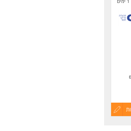
1 ימים
החיים
לפני
שליחה
ם
ת
עדכון
קורות