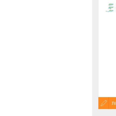
לפני
שליחה
ת
עדכון
קורות