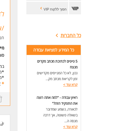
הפוך ללקוח VIP
לד
/א
כל החברות
חב
מי
כל המידע למציאת עבודה
סו
5 טיפים לכתיבת מכתב מקדים
במ
מנצח
*מת
נכון, לא כל המגייסים מקדישים
*מת
זמן לקריאת מכתב מק...
*עב
ע
קרא עוד
>
*ני
ראיון עבודה - "למה אתה רוצה
*ש
את התפקיד הזה?"
לכאורה, נשמע שמדובר
דרי
ריש
בשאלה פשוטה, אך דרכה
ניסיון ש
מנסה ה...
ניס
קרא עוד
>