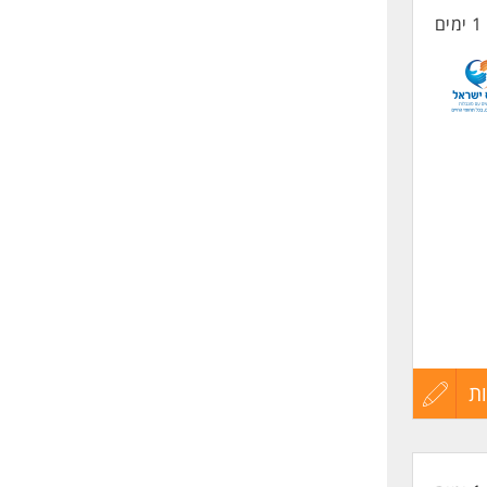
1 ימים
החיים
לפני
שליחה
ת
עדכון
קורות