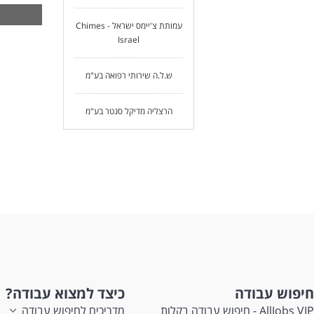
משר
שכר
עמותת צ'יימס ישראל - Chimes
סבי
Israel
הזד
דרי
ש.ל.ה שירותי רפואה בע"מ
בגר
תוד
אחר
הרצליה מדיקל סנטר בע"מ
שליט
תעו
לעו
חיפוש עבודה
כיצד למצוא עבודה?
AllJobs VIP - חיפוש עבודה בקלות
מדריכים לחיפוש עבודה