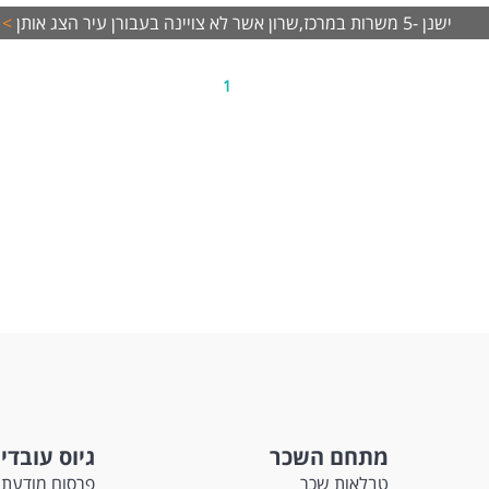
ה מלאה או חלקית במשמרות בימים א'-ה' וימי שישי לסירוגין (בוקר בלבד).
ישנן -5 משרות במרכז,שרון אשר לא צויינה בעבורן עיר
הצג אותן
>
 ותנאים מצוינים למתאימים!
בת עבודה מקצועית, צעירה ונעימה.
מנות לצבור ניסיון משמעותי בעולם הבריאות והשירות.
1
שות:
ות מלאה או ניסיון בשירות לקוחות - חובה.
עת שירות גבוהה ואהבת אדם.
יות, סבלנות, יכולת עבודה תחת לחץ ויחסי אנוש מצוינים.
ה בסיסית ב-Office.
דת מזכירות רפואית ושפות נוספות - יתרון. המשרה מיועדת לנשים ולגברים כאח
ד משרות ומידע על הרצליה מדיקל סנטר בע"מ >
מתחם השכר
גיוס עובדי
טבלאות שכר
פרסום מודעת 