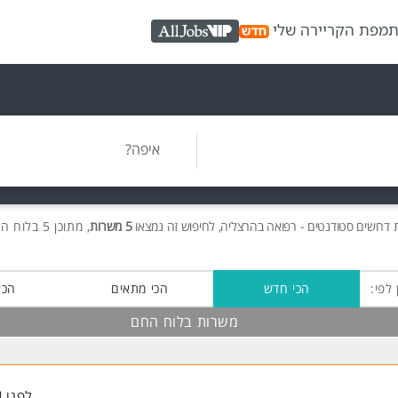
ת
מפת הקריירה שלי
AllJobs VIP
איפה?
ת
דרושים
סטודנטים - רפואה בהרצליה, לחיפוש זה נמצאו
5 משרות
, מתוכן 5 בלוח החם חינם!
 לפי:
הכי חדש
הכי מתאים
הכי
משרות בלוח החם
לפני 4 שעות