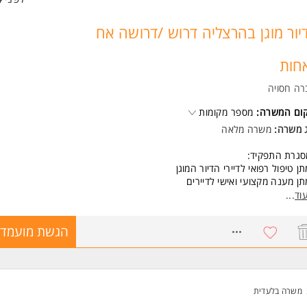
יור מוגן בהרצליה דרוש /דרושה אח
חות
רה חסויה
קום המשרה:
מספר מקומות
ג משרה:
משרה מלאה
סגרת התפקיד:
ן טיפול רפואי לדיירי הדיור המוגן
ן מענה מקצועי ואישי לדיירים
ודה בצוות מסור ותומך
וד
...
הול קשר מול המשפחות והדיירים
8687504
הגשת מועמדו
עות עבודה נוחות במשמרות
שות:
יון אח / אחות מוסמך/ת
ל 5 שנים בתפקיד דומה
משרה בלעדית
יון קודם בעבודה עם הגיל השלישי - יתרון