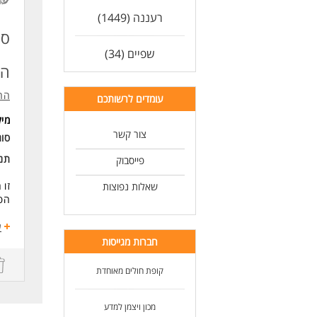
ניס
רעננה (1449)
אפש
סט
לעו
שפיים (34)
הב
הר
עומדים לרשותכם
מי
צור קשר
סוג
תנא
פייסבוק
זו 
שאלות נפוצות
הפר
אנח
ע
ליו
חברות מגייסות
מתן
עבו
קופת חולים מאוחדת
איו
מה
מכון ויצמן למדע