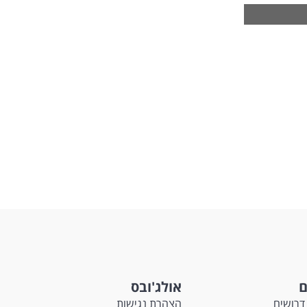
החיים
לפני
שליחה
ד.
ם
אולג'ובס
דרושים
הצהרת נגישות