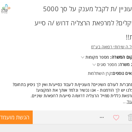
נות ומקצועיות
משרה מיועדת לנשים ולגברים כאחד.
מעוניין /ת לקבל מענק על סך 5000
לים? למרפאת הרצליה דרוש /ה סייע
!!
.ה שירותי רפואה בע"מ
קום המשרה:
מספר מקומות
 משרה:
מספר סוגים
ים נוספים:
קרן השתלמות
בר/ת לעולם השיניים? מעוניין/ת לעבוד כסייע/ת ואין לך ניסיון בתחום?
נו יש לך הזדמנות - אנו נכשיר ונלמד אותך את המקצוע!
פאת כללית סמייל הרצליה דרוש/ה סייע/ת לרופא/ת שיניים.
קיד כולל:
וד
...
יווי הרופא בזמן הטיפול
כנת חומרים
8736727
הגשת מועמדו
יצוע ופיתוח צילומי רנטגן
ד.
ודה במשמרות בוקר, ערב ושישי לסרוגין.