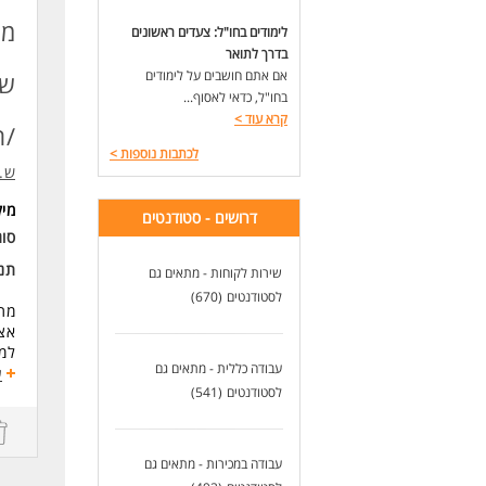
סבל
* ה
לימודים בחו"ל: צעדים ראשונים
בדרך לתואר
אם אתם חושבים על לימודים
שק
בחו"ל, כדאי לאסוף...
קרא עוד
>
/ת
לכתבות נוספות
>
ש.ל
מי
דרושים - סטודנטים
סוג
תנא
שירות לקוחות - מתאים גם
לסטודנטים
(670)
מתח
אצל
למר
עבודה כללית - מתאים גם
התפ
ע
לסטודנטים
(541)
- ל
- ה
- ב
ועו
עבודה במכירות - מתאים גם
העב