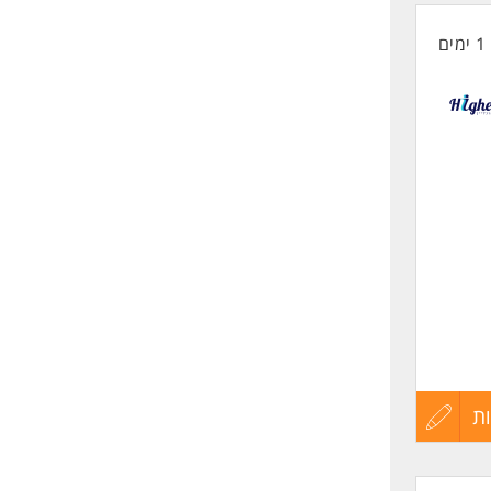
חר שנה
1 ימים
החיים
לפני
שליחה
ת
עדכון
קורות