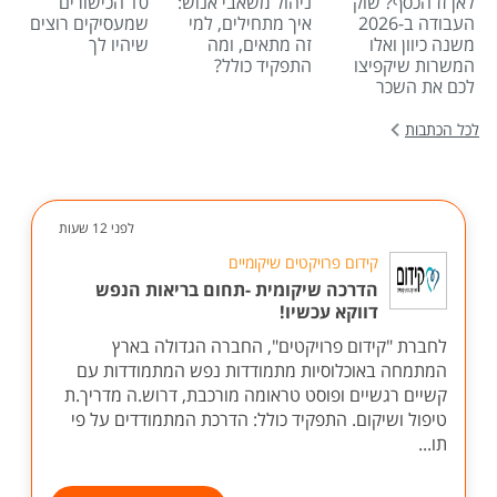
לאן זז הכסף? שוק
ניהול משאבי אנוש:
10 הכישורים
העבודה ב-2026
איך מתחילים, למי
שמעסיקים רוצים
משנה כיוון ואלו
זה מתאים, ומה
שיהיו לך
המשרות שיקפיצו
התפקיד כולל?
לכם את השכר
לכל הכתבות
לפני 12 שעות
קידום פרויקטים שיקומיים
הדרכה שיקומית -תחום בריאות הנפש
דווקא עכשיו!
לחברת "קידום פרויקטים", החברה הגדולה בארץ
המתמחה באוכלוסיות מתמודדות נפש המתמודדות עם
קשיים רגשיים ופוסט טראומה מורכבת, דרוש.ה מדריך.ת
טיפול ושיקום. התפקיד כולל: הדרכת המתמודדים על פי
תו...