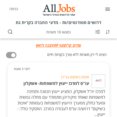
כניסה
דרושים
סטודנטים/ות - מדעי החברה בקרית גת
נמצאו 10 משרות
שדרוג קו"ח
מנוי VIP
הכנה לראיון
הציגו לי רק משרות ללא צורך בקורות חיים
לפני 3 שעות
איכות בשיקום (ע"ר)
עו"ס למרכז ייעוץ למשפחות- אשקלון
למרכז יה"ל אשקלון, המציע ייעוץ הכוונה ותמיכה
למשפחות שאחד מיקיריהן מתמודד עם מחלה נפשית
ופועל כחלק ממערך הייעוץ למשפחות בעמותת "איכות
בשיקום" דרוש/ה עו"ס לעבודה במרכז. התפקיד כולל: -
ייעוץ...