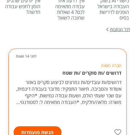
כישורי AI בשוק
איך לדעת איזו
איך יודעים שהגיע
העבודה בישראל
עבודה מתאימה
הזמן לחפש עבודה
הופכים לדרישת
לכם? 4 שאלות
חדשה?
בסיס
שחובה לשאול
לכל הכתבות
לפני 14 שעות
חברה חסויה
דרושים /ות סוקרים /ות שטח
דרושים/ות עובדים/ות נמרצים לביצוע סקרים באזור
אשדוד והסביבה. תיאור התפקיד: מדובר בעבודה דינמית,
עם שכר שעתי הולם, ושעות עבודה גמישות. *היקף
משרה: מלאה/חלקית. *העבודה מתאימה ל: לסטודנטי...
הגשת מועמדות