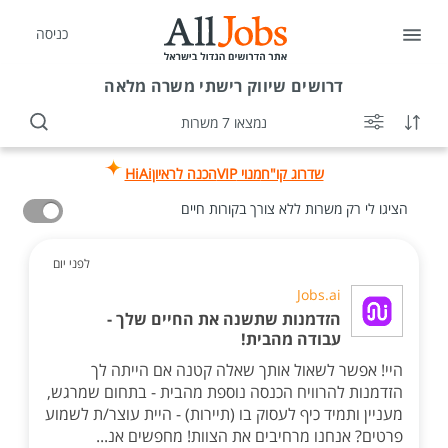
כניסה
דרושים
שיווק רישתי משרה מלאה
נמצאו 7 משרות
שדרוג קו"ח
מנוי VIP
הכנה לראיון
HiAi
הציגו לי רק משרות ללא צורך בקורות חיים
לפני יום
Jobs.ai
הזדמנות שתשנה את החיים שלך -
עבודה מהבית!
היי! אפשר לשאול אותך שאלה קטנה אם הייתה לך
הזדמנות להרוויח הכנסה נוספת מהבית - בתחום שמרגש,
מעניין ותמיד כיף לעסוק בו (תיירות) - היית עוצר/ת לשמוע
פרטים? אנחנו מרחיבים את הצוות! מחפשים אנ...